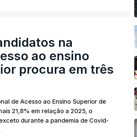
ecimento, a marca e a localização.
sobre os Produtos Petrolíferos (ISP)
istos.
andidatos na
 redução extraordinária e temporária no ISP,
cesso ao ensino
preço dos combustíveis superior a 10
eços.
ior procura em três
erra no Irão, à tensão geopolítica no Médio
z, os preços dos combustíveis desceram
 e Teerão.
nal de Acesso ao Ensino Superior de
 as últimas semanas têm sido marcadas por
mais 21,8% em relação a 2025, o
verá ser revertida na próxima semana.
exceto durante a pandemia de Covid-
.