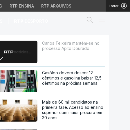
G
RTP ENSINA
RTP ARQUIVOS
Entrar
Abrir campo de
|
S
RTP
DESPORTO
pito Dourado
Carlos Teixeira mantém-se no
processo Apito Dourado
Gasóleo deverá descer 12
cêntimos e gasolina baixar 12,5
cêntimos na próxima semana
Mais de 60 mil candidatos na
primeira fase. Acesso ao ensino
superior com maior procura em
30 anos