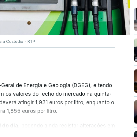
eia Custódio - RTP
-Geral de Energia e Geologia (DGEG), e tendo
m os valores do fecho do mercado na quinta-
everá atingir 1,931 euros por litro, enquanto o
a 1,855 euros por litro.
 do dia,
podendo ainda registar alterações em
cionais do petróleo, e o custo final na bomba
ER MAIS