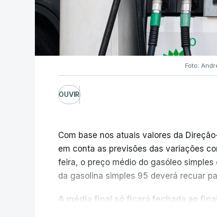
Foto: Andr
OUVIR
Com base nos atuais valores da Direção
em conta as previsões das variações co
feira, o preço médio do gasóleo simples d
da gasolina simples 95 deverá recuar par
A média final só ficará fechada ao final
função da evolução das cotações interna
V