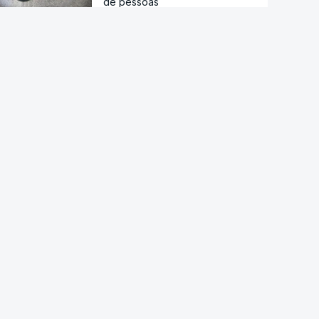
de pessoas
Droga PJ. Cidadão indiano
encontrado morto estaria a
trabalhar com as autoridades
Trump assina decreto que
impede "turismo de
nascimentos"
Diálogo entre Governo da
Venezuela e oposição marcado
por restrições à imprensa
María Corina Machado culpa
Governo pela morte de preso
político venezuelano-uruguaio