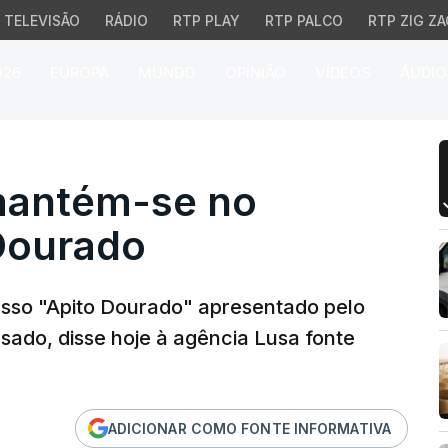
TELEVISÃO
RÁDIO
RTP PLAY
RTP PALCO
RTP ZIG ZA
026
EUROPA
MUNDO
OPINIÃO
VÍDEOS
ÁUDIO
antém-se no processo A
 mantém-se no
Dourado
sso "Apito Dourado" apresentado pelo
usado, disse hoje à agência Lusa fonte
ADICIONAR COMO FONTE INFORMATIVA