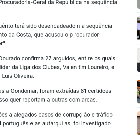
 Procuradoria-Geral da Repú blica na sequência
quérito terá sido desencadeado n a sequência
into da Costa, que acusou o p rocurador-
r".
ourado confirma 27 arguidos, ent re os quais
der da Liga dos Clubes, Valen tim Loureiro, e
Luís Oliveira.
s a Gondomar, foram extraídas 81 certidões
esso quer reportam a outras com arcas.
ões a alegados casos de corrupç ão e tráfico
al português e as autarqui as, foi investigado