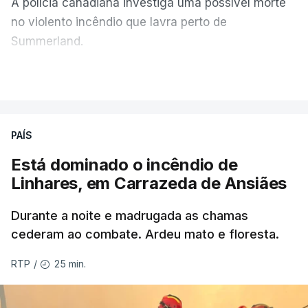
A polícia canadiana investiga uma possível morte
no violento incêndio que lavra perto de
Summerland.
VER MAIS
Éum cenário de terror, descreve o primeiro-ministro
da Columbia Britânica, David Iby.
PAÍS
Está dominado o incêndio de
ERRO
100
Linhares, em Carrazeda de Ansiães
ERROR ON HTML5 MEDIA ELEMENT
Durante a noite e madrugada as chamas
ESTE CONTEÚDO ESTÁ NESTE
cederam ao combate. Ardeu mato e floresta.
MOMENTO INDISPONÍVEL
25 min.
RTP
/