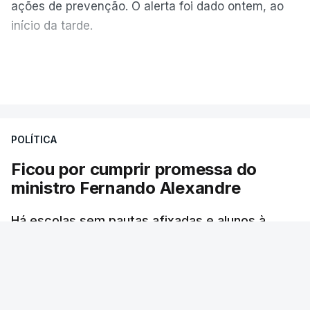
ações de prevenção. O alerta foi dado ontem, ao
início da tarde.
Mais de 20 mil pessoas foram retiradas de casa
VER MAIS
por causa dos violentos incêndios no Canadá
POLÍTICA
Ficou por cumprir promessa do
ministro Fernando Alexandre
Há escolas sem pautas afixadas e alunos à
espera das reapreciações. O processo não
ficou fechado na sexta-feira como estava
previsto. Vários agrupamentos receberam os
dados com atraso e erros. O ministro da