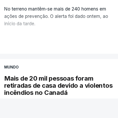
No terreno mantêm-se mais de 240 homens em
ações de prevenção. O alerta foi dado ontem, ao
início da tarde.
Mais de 20 mil pessoas foram retiradas de casa
VER MAIS
por causa dos violentos incêndios no Canadá
MUNDO
Mais de 20 mil pessoas foram
retiradas de casa devido a violentos
incêndios no Canadá
Milhares de pessoas têm ordem de evacuação.
O governo da província declarou o estado de