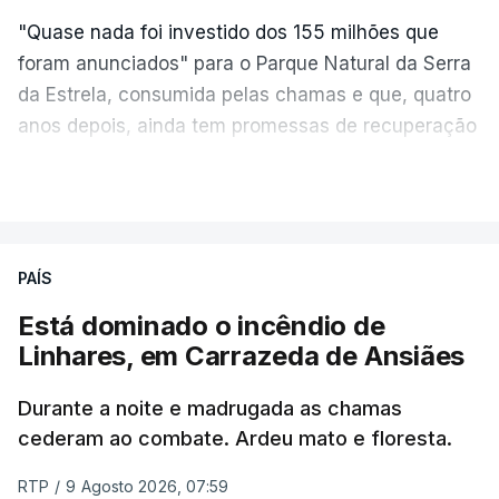
"Quase nada foi investido dos 155 milhões que
foram anunciados" para o Parque Natural da Serra
da Estrela, consumida pelas chamas e que, quatro
anos depois, ainda tem promessas de recuperação
por cumprir.
VER MAIS
ERRO
100
PAÍS
ERROR ON HTML5 MEDIA ELEMENT
Está dominado o incêndio de
Linhares, em Carrazeda de Ansiães
ESTE CONTEÚDO ESTÁ NESTE
MOMENTO INDISPONÍVEL
Durante a noite e madrugada as chamas
cederam ao combate. Ardeu mato e floresta.
RTP
/
9 Agosto 2026, 07:59