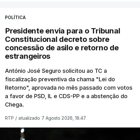
António José Seguro entende que a reforma reúne
treze apoios sociais "num só" e pretende "tornar o
POLÍTICA
sistema mais simples, mais justo e transparente".
Presidente envia para o Tribunal
"Sempre que seja possível reduzir burocracias,
Constitucional decreto sobre
eliminar sobreposições e garantir que os apoios
concessão de asilo e retorno de
chegam a quem mais necessita, estaremos a dar
estrangeiros
um passo na direção certa", argumenta o
António José Seguro solicitou ao TC a
Presidente da República.
fiscalização preventiva da chama "Lei do
Retorno", aprovada no mês passado com votos
Assegurar que "ninguém é
a favor de PSD, IL e CDS-PP e a abstenção do
prejudicado"
Chega.
RTP
/
atualizado 7 Agosto 2026, 18:47
O Preisdente deixa, no entanto, deixa alguns
avisos:
uma reforma desta dimensão "deve ter