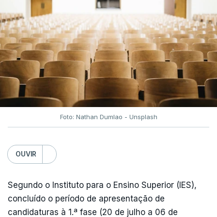
fecho do estreito de Ormuz, os preços dos
combustíveis desceram durante o cessar-fogo
entre Washington e Teerão.
No entanto, com o retomar do conflito, as últimas
semanas têm sido marcadas por uma subida
acentuada, tendência que deverá ser revertida na
próxima semana.
Foto: Nathan Dumlao - Unsplash
c/Lusa
OUVIR
Segundo o Instituto para o Ensino Superior (IES),
concluído o período de apresentação de
candidaturas à 1.ª fase (20 de julho a 06 de