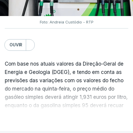
Foto: Andreia Custódio - RTP
OUVIR
Com base nos atuais valores da Direção-Geral de
Energia e Geologia (DGEG), e tendo em conta as
previsões das variações com os valores do fecho
do mercado na quinta-feira, o preço médio do
gasóleo simples deverá atingir 1,931 euros por litro,
enquanto o da gasolina simples 95 deverá recuar
para 1,855 euros por litro.
VER MAIS
A média final só ficará fechada ao final do dia,