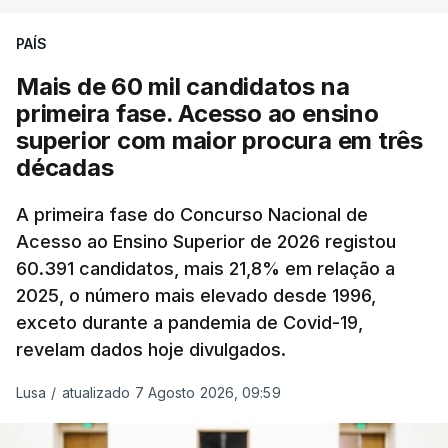
podendo ainda registar alterações em função da
evolução das cotações internacionais do petróleo,
PAÍS
e o custo final na bomba poderá variar conforme o
Mais de 60 mil candidatos na
posto de abastecimento, a marca e a localização.
primeira fase. Acesso ao ensino
superior com maior procura em três
A atualização do desconto do Imposto sobre os
décadas
Produtos Petrolíferos (ISP) também poderá
alterar os valores previstos.
A primeira fase do Concurso Nacional de
Acesso ao Ensino Superior de 2026 registou
O Governo comprometeu-se a aplicar uma redução
60.391 candidatos, mais 21,8% em relação a
extraordinária e temporária no ISP, sempre que se
2025, o número mais elevado desde 1996,
verifique um aumento do preço dos combustíveis
exceto durante a pandemia de Covid-19,
superior a 10 cêntimos, para mitigar a escalada de
revelam dados hoje divulgados.
preços.
Lusa
/
atualizado 7 Agosto 2026, 09:59
Depois de uma subida inicial devido à guerra no
Irão, à tensão geopolítica no Médio Oriente e ao