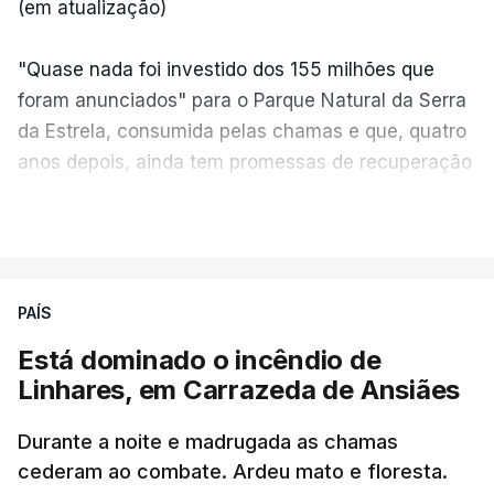
(em atualização)
"Quase nada foi investido dos 155 milhões que
foram anunciados" para o Parque Natural da Serra
da Estrela, consumida pelas chamas e que, quatro
anos depois, ainda tem promessas de recuperação
por cumprir.
VER MAIS
ERRO
100
PAÍS
ERROR ON HTML5 MEDIA ELEMENT
Está dominado o incêndio de
Linhares, em Carrazeda de Ansiães
ESTE CONTEÚDO ESTÁ NESTE
MOMENTO INDISPONÍVEL
Durante a noite e madrugada as chamas
cederam ao combate. Ardeu mato e floresta.