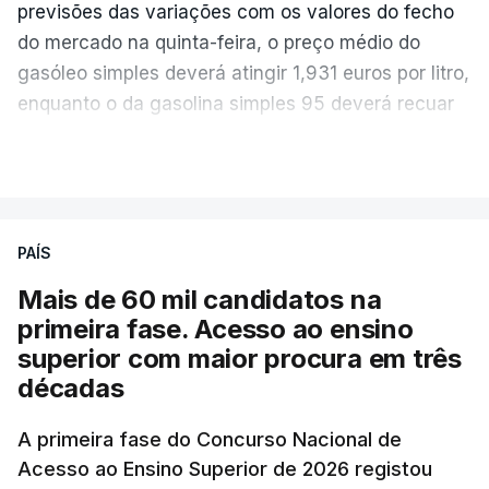
previsões das variações com os valores do fecho
do mercado na quinta-feira, o preço médio do
gasóleo simples deverá atingir 1,931 euros por litro,
enquanto o da gasolina simples 95 deverá recuar
para 1,855 euros por litro.
VER MAIS
A média final só ficará fechada ao final do dia,
podendo ainda registar alterações em função da
evolução das cotações internacionais do petróleo,
PAÍS
e o custo final na bomba poderá variar conforme o
Mais de 60 mil candidatos na
posto de abastecimento, a marca e a localização.
primeira fase. Acesso ao ensino
superior com maior procura em três
A atualização do desconto do Imposto sobre os
décadas
Produtos Petrolíferos (ISP) também poderá
alterar os valores previstos.
A primeira fase do Concurso Nacional de
Acesso ao Ensino Superior de 2026 registou
O Governo comprometeu-se a aplicar uma redução