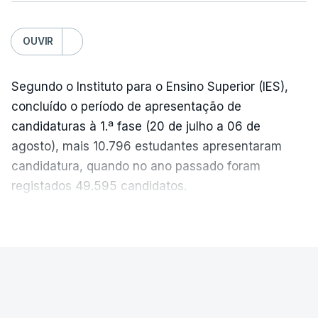
c/Lusa
OUVIR
Segundo o Instituto para o Ensino Superior (IES),
concluído o período de apresentação de
candidaturas à 1.ª fase (20 de julho a 06 de
agosto), mais 10.796 estudantes apresentaram
candidatura, quando no ano passado foram
registados 49.595 candidatos.
"Os resultados da 1ª fase do concurso nacional de
VER MAIS
acesso mostram que em 2026 se registou o
número mais elevado de candidatos nos últimos 30
anos, exceto nos anos da pandemia de Covid-19,
PAÍS
durante os quais foram adotadas regras
Exames Nacionais. Resultados da