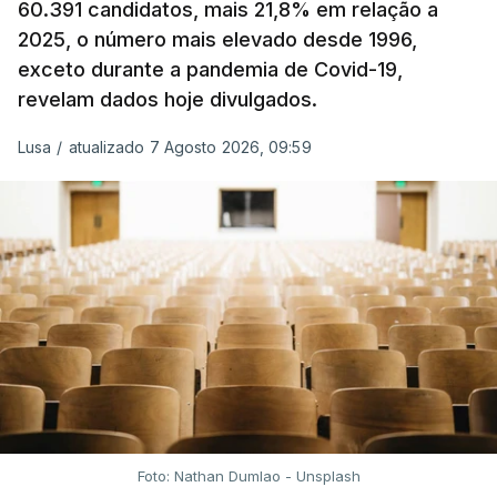
60.391 candidatos, mais 21,8% em relação a
extraordinária e temporária no ISP, sempre que se
2025, o número mais elevado desde 1996,
verifique um aumento do preço dos combustíveis
exceto durante a pandemia de Covid-19,
superior a 10 cêntimos, para mitigar a escalada de
revelam dados hoje divulgados.
preços.
Lusa
/
atualizado 7 Agosto 2026, 09:59
Depois de uma subida inicial devido à guerra no
Irão, à tensão geopolítica no Médio Oriente e ao
fecho do estreito de Ormuz, os preços dos
combustíveis desceram durante o cessar-fogo
entre Washington e Teerão.
No entanto, com o retomar do conflito, as últimas
semanas têm sido marcadas por uma subida
acentuada, tendência que deverá ser revertida na
próxima semana.
Foto: Nathan Dumlao - Unsplash