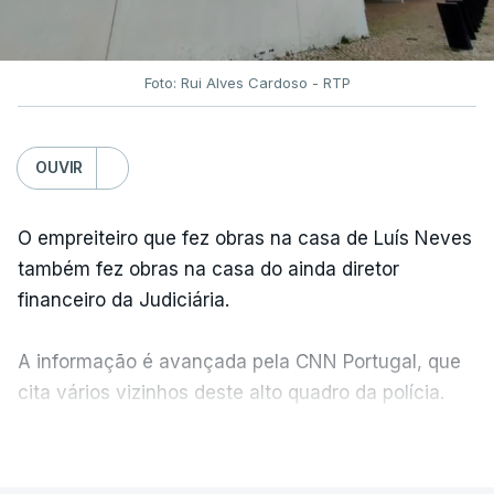
Foto: Rui Alves Cardoso - RTP
OUVIR
O empreiteiro que fez obras na casa de Luís Neves
também fez obras na casa do ainda diretor
financeiro da Judiciária.
A informação é avançada pela CNN Portugal, que
cita vários vizinhos deste alto quadro da polícia.
VER MAIS
Foi o diretor financeiro, Álvaro Pires, que assumiu a
responsabilidade de sugerir as instalações da