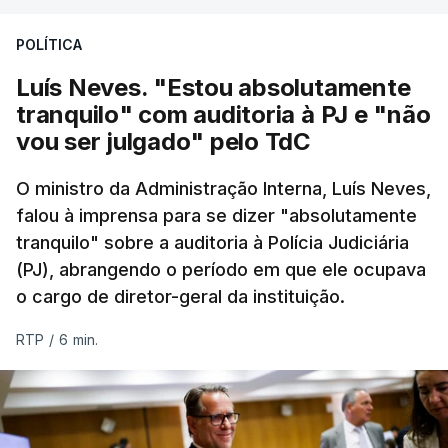
Construbarcelos para acolher um atrelado
POLÍTICA
apreendido numa operação de droga.
Luís Neves. "Estou absolutamente
tranquilo" com auditoria à PJ e "não
vou ser julgado" pelo TdC
O ministro da Administração Interna, Luís Neves,
falou à imprensa para se dizer "absolutamente
tranquilo" sobre a auditoria à Polícia Judiciária
(PJ), abrangendo o período em que ele ocupava
o cargo de diretor-geral da instituição.
RTP
/
6 min.