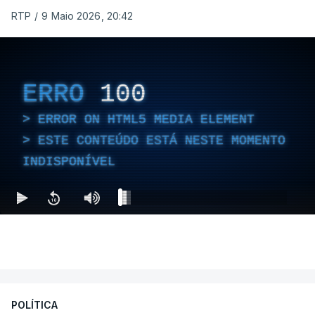
RTP
/
9 Maio 2026, 20:42
ERRO
100
ERROR ON HTML5 MEDIA ELEMENT
ESTE CONTEÚDO ESTÁ NESTE MOMENTO
INDISPONÍVEL
POLÍTICA