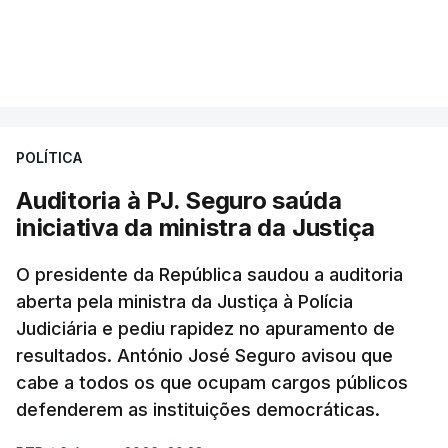
A nova auditoria debruça-se sobre alegadas
VER MAIS
infrações financeiras detetadas numa auditoria
às contas da Judiciária, em 2023, sob a direção
de Luís Neves.
POLÍTICA
"Estou desejoso, se necessário for, de colaborar e
Auditoria à PJ. Seguro saúda
contribuir com o meu conhecimento para essas
iniciativa da ministra da Justiça
questões", garantiu o ministro.
O presidente da República saudou a auditoria
O ex-diretor-geral vai ser julgado pelo Tribunal de
aberta pela ministra da Justiça à Polícia
Judiciária e pediu rapidez no apuramento de
Contas (TdC), e o Ministério Público vai avançar
resultados. António José Seguro avisou que
com uma auditoria e uma avaliação interna, na
cabe a todos os que ocupam cargos públicos
sequência dos vários casos que têm vindo a
defenderem as instituições democráticas.
conhecimento público e que envolvem o agora
Ministro da Administração Interna.