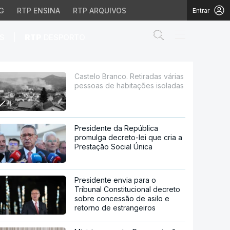
G
RTP ENSINA
RTP ARQUIVOS
Entrar
Abrir campo de
|
S
RTP
DESPORTO
de habitações isoladas
Castelo Branco. Retiradas várias
pessoas de habitações isoladas
Presidente da República
promulga decreto-lei que cria a
Prestação Social Única
Presidente envia para o
Tribunal Constitucional decreto
sobre concessão de asilo e
retorno de estrangeiros