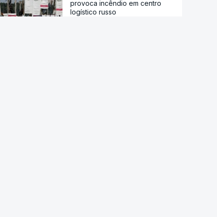
provoca incêndio em centro
logístico russo
Pelo menos oito mortos em
ataque em escola secundária
perto de Banguecoque
Acordo de Meca. Arábia
Saudita, Paquistão e Turquia
assinam pacto de defesa mútua
Pelo menos 11 civis feridos em
ataque Huthi na Arábia Saudita
Trump nega escassez de armas
nos EUA