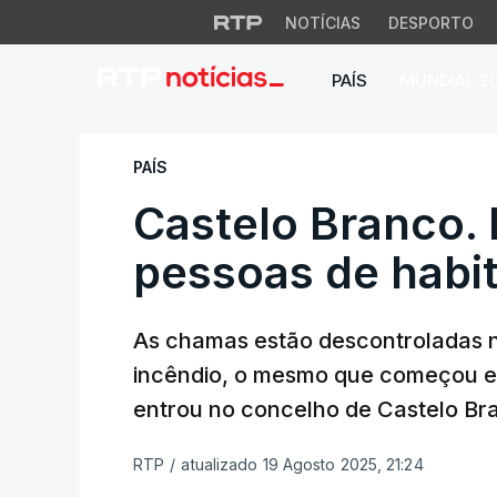
NOTÍCIAS
DESPORTO
PAÍS
MUNDIAL 2
Castelo Branco. Re
PAÍS
Castelo Branco. 
pessoas de habi
As chamas estão descontroladas n
incêndio, o mesmo que começou e
entrou no concelho de Castelo Br
RTP
/
atualizado 19 Agosto 2025, 21:24