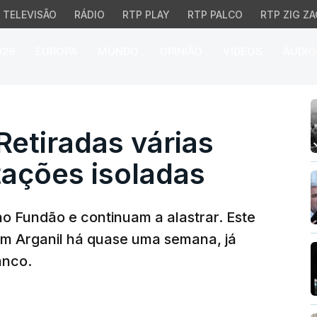
TELEVISÃO
RÁDIO
RTP PLAY
RTP PALCO
RTP ZIG ZA
026
EUROPA
MUNDO
OPINIÃO
VÍDEOS
ÁUDIO
tiradas várias pessoas 
Retiradas várias
tações isoladas
o Fundão e continuam a alastrar. Este
m Arganil há quase uma semana, já
anco.