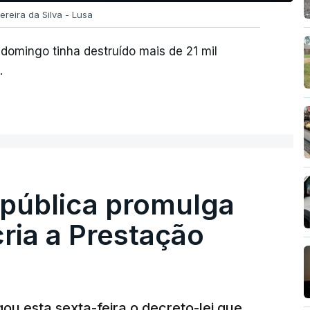
ereira da Silva - Lusa
domingo tinha destruído mais de 21 mil
.
epública promulga
cria a Prestação
ou esta sexta-feira o decreto-lei que