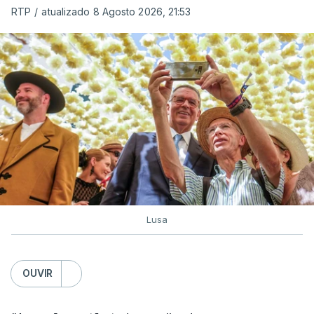
RTP
/
atualizado 8 Agosto 2026, 21:53
c/ Lusa
Lusa
OUVIR