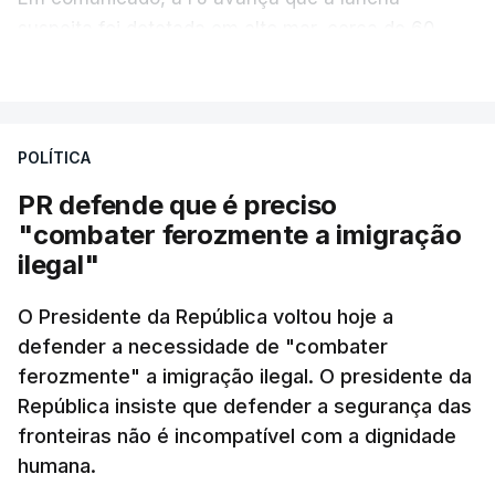
suspeita foi detetada em alto mar, cerca de 60
milhas náuticas ao largo de Sines.
VER MAIS
A apreensão aconteceu na tarde desta sexta-feira,
desencadeando uma ação de prevenção
POLÍTICA
desencadeada pela Polícia Judiciária, em
PR defende que é preciso
articulação com a Marinha, a Autoridade Marítima
"combater ferozmente a imigração
Nacional e a Força Aérea.
ilegal"
O ano de 2026 tem sido um ano de recordes: foi
O Presidente da República voltou hoje a
apreendida mais cocaína até ao momento de que
defender a necessidade de "combater
em todo o ano de 2025.
ferozmente" a imigração ilegal. O presidente da
A ação de prevenção visa a deteção em alto mar
República insiste que defender a segurança das
de embarcações de alta velocidade (EAV) que
fronteiras não é incompatível com a dignidade
humana.
utilizam a costa nacional para o tráfico de droga.