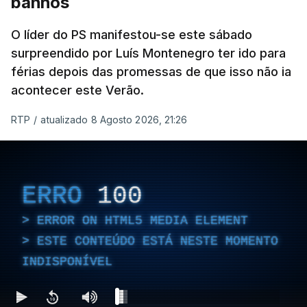
banhos
O líder do PS manifestou-se este sábado
surpreendido por Luís Montenegro ter ido para
férias depois das promessas de que isso não ia
acontecer este Verão.
RTP
/
atualizado 8 Agosto 2026, 21:26
ERRO
100
ERROR ON HTML5 MEDIA ELEMENT
ESTE CONTEÚDO ESTÁ NESTE MOMENTO
INDISPONÍVEL