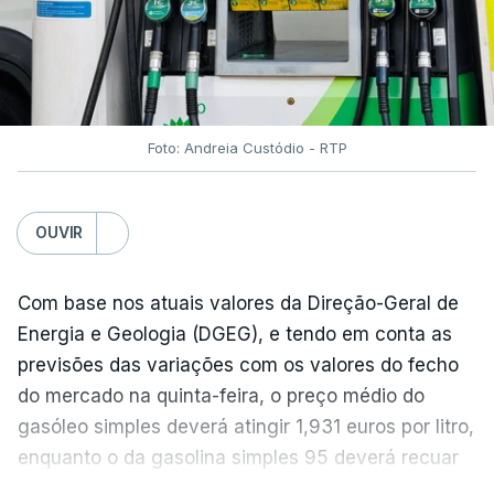
óleos vegetais (+2%).
Estes aumentos foram "parcialmente
compensados por quedas" nos preços das "carnes
e dos produtos lácteos", segundo a FAO.
Foto: Andreia Custódio - RTP
Os preços do açúcar dispararam no mês passado
OUVIR
devido às preocupações com os efeitos das ondas
de calor e das secas na produção europeia e do
fenómeno El Niño na produção asiática, observou a
Com base nos atuais valores da Direção-Geral de
FAO. No entanto, o índice mantém-se 8% abaixo do
Energia e Geologia (DGEG), e tendo em conta as
registado no ano passado.
previsões das variações com os valores do fecho
do mercado na quinta-feira, o preço médio do
gasóleo simples deverá atingir 1,931 euros por litro,
A onda de calor que atingiu a Europa em
enquanto o da gasolina simples 95 deverá recuar
junho terá obrigado os produtores de cereais
para 1,855 euros por litro.