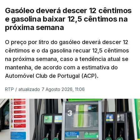
Ucrânia e no Médio Oriente a elevar os
Gasóleo deverá descer 12 cêntimos
custos das colheitas.
e gasolina baixar 12,5 cêntimos na
próxima semana
O índice, que acompanha as variações mensais
de um cabaz de produtos alimentares
O preço por litro do gasóleo deverá descer 12
comercializados internacionalmente, subiu para
cêntimos e o da gasolina recuar 12,5 cêntimos
na próxima semana, caso a tendência atual se
131,1 pontos em julho, face aos 130,3 de junho.
mantenha, de acordo com a estimativa do
Automóvel Club de Portugal (ACP).
O aumento dos preços dos alimentos básicos
tende a traduzir-se em preços mais elevados
RTP
/
atualizado 7 Agosto 2026, 11:06
nas prateleiras nos meses seguintes, à medida
que os fornecedores repercutem os seus
custos nos consumidores.
Em julho, o aumento esteve associado aos preços
do açúcar (+5,6%), dos cereais (+3,4%) e dos