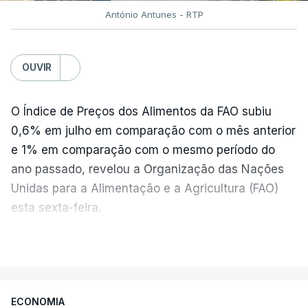
António Antunes - RTP
OUVIR
O Índice de Preços dos Alimentos da FAO subiu
0,6% em julho em comparação com o mês anterior
e 1% em comparação com o mesmo período do
ano passado, revelou a Organização das Nações
Unidas para a Alimentação e a Agricultura (FAO)
esta sexta-feira.
VER MAIS
Os preços globais dos alimentos atingiram o
seu nível mais elevado em três anos e meio,
ECONOMIA
com ondas de calor no Verão e conflitos na