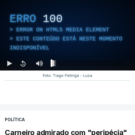
ERRO
100
ERROR ON HTML5 MEDIA ELEMENT
ESTE CONTEÚDO ESTÁ NESTE MOMENTO
INDISPONÍVEL
Foto: Tiago Petinga - Lusa
POLÍTICA
Carneiro admirado com "peripécia"