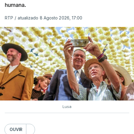
humana.
utilizam a costa nacional para o tráfico de droga.
RTP
/
atualizado 8 Agosto 2026, 17:00
c/ Lusa
Lusa
OUVIR