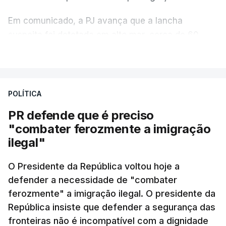
Em comunicado, a PJ avança que a lancha
suspeita foi detetada em alto mar, cerca de 60
milhas náuticas ao largo de Sines.
VER MAIS
A apreensão aconteceu na tarde desta sexta-feira,
desencadeando uma ação de prevenção
POLÍTICA
desencadeada pela Polícia Judiciária, em
PR defende que é preciso
articulação com a Marinha, a Autoridade Marítima
"combater ferozmente a imigração
Nacional e a Força Aérea.
ilegal"
O ano de 2026 tem sido um ano de recordes: foi
O Presidente da República voltou hoje a
apreendida mais cocaína até ao momento de que
defender a necessidade de "combater
em todo o ano de 2025.
ferozmente" a imigração ilegal. O presidente da
A ação de prevenção visa a deteção em alto mar
República insiste que defender a segurança das
de embarcações de alta velocidade (EAV) que
fronteiras não é incompatível com a dignidade