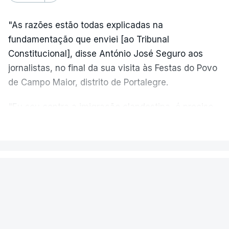
"As razões estão todas explicadas na
fundamentação que enviei [ao Tribunal
Constitucional], disse António José Seguro aos
jornalistas, no final da sua visita às Festas do Povo
de Campo Maior, distrito de Portalegre.
"Eu sou contra a imigração clandestina, é preciso
combater ferozmente a imigração ilegal,
VER MAIS
precisamos de regular a nossa imigração e
precisamos de defender as nossas fronteiras e
nada disto é incompatível com tratarmos com
PAÍS
dignidade as pessoas, designadamente menores e
Aeronave cai no aeródromo de
crianças", acrescentou.
Portimão e provoca a morte do
piloto
António José Seguro mostrou dúvidas sobre se é