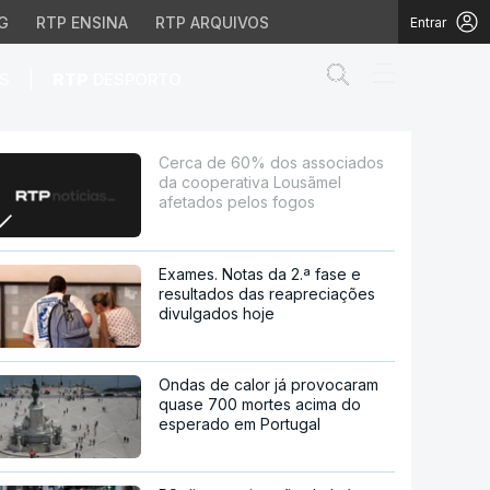
G
RTP ENSINA
RTP ARQUIVOS
Entrar
Abrir campo de
|
S
RTP
DESPORTO
iva Lousãmel afetados
Cerca de 60% dos associados
da cooperativa Lousãmel
afetados pelos fogos
Exames. Notas da 2.ª fase e
resultados das reapreciações
divulgados hoje
Ondas de calor já provocaram
quase 700 mortes acima do
esperado em Portugal