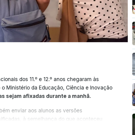
cionais dos 11.º e 12.º anos chegaram às
o o Ministério da Educação, Ciência e Inovação
as sejam afixadas durante a manhã.
mbém enviar aos alunos as versões
ssificadas, à semelhança do que aconteceu
ER MAIS