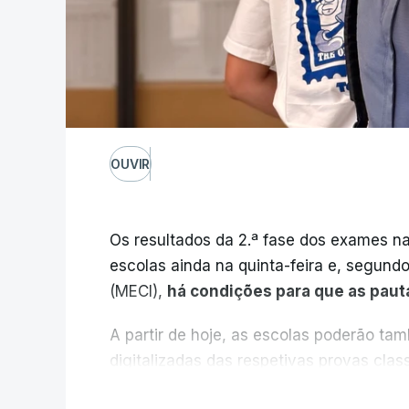
OUVIR
Os resultados da 2.ª fase dos exames na
escolas ainda na quinta-feira e, segund
(MECI),
há condições para que as paut
A partir de hoje, as escolas poderão ta
digitalizadas das respetivas provas cla
durante a 1.ª fase.
V