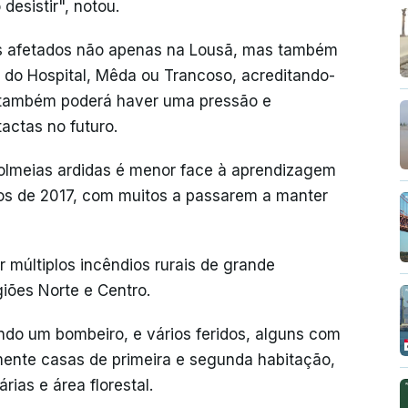
esistir", notou.
os afetados não apenas na Lousã, mas também
a do Hospital, Mêda ou Trancoso, acreditando-
, também poderá haver uma pressão e
actas no futuro.
olmeias ardidas é menor face à aprendizagem
ios de 2017, com muitos a passarem a manter
r múltiplos incêndios rurais de grande
iões Norte e Centro.
ndo um bombeiro, e vários feridos, alguns com
lmente casas de primeira e segunda habitação,
ias e área florestal.