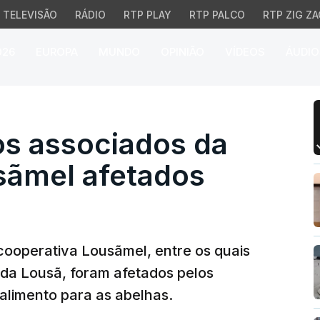
TELEVISÃO
RÁDIO
RTP PLAY
RTP PALCO
RTP ZIG ZA
026
EUROPA
MUNDO
OPINIÃO
VÍDEOS
ÁUDIO
associados da cooperat
s associados da
sãmel afetados
ooperativa Lousãmel, entre os quais
 da Lousã, foram afetados pelos
 alimento para as abelhas.