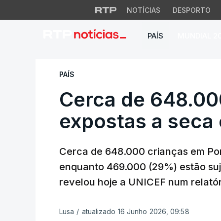
NOTÍCIAS
DESPORTO
PAÍS
MUNDIAL 2
Cerca de 648.000 
PAÍS
Cerca de 648.00
expostas a seca
Cerca de 648.000 crianças em Por
enquanto 469.000 (29%) estão suje
revelou hoje a UNICEF num relatóri
Lusa
/
atualizado 16 Junho 2026, 09:58