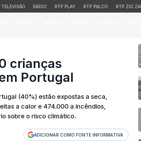
TELEVISÃO
RÁDIO
RTP PLAY
RTP PALCO
RTP ZIG ZA
026
EUROPA
MUNDO
OPINIÃO
VÍDEOS
ÁUDIO
crianças expostas a se
0 crianças
 em Portugal
tugal (40%) estão expostas a seca,
itas a calor e 474.000 a incêndios,
o sobre o risco climático.
ADICIONAR COMO FONTE INFORMATIVA