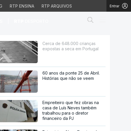
G
RTP ENSINA
RTP ARQUIVOS
Entrar
Abrir campo de
|
S
RTP
DESPORTO
ca em Portugal
Cerca de 648.000 crianças
expostas a seca em Portugal
60 anos da ponte 25 de Abril.
Histórias que não se veem
Empreiteiro que fez obras na
casa de Luís Neves também
trabalhou para o diretor
financeiro da PJ