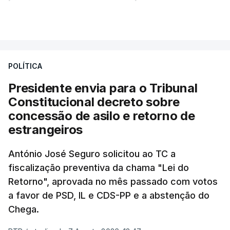
essa reforma específica".
VER MAIS
António José Seguro entende que a reforma reúne
treze apoios sociais "num só" e pretende "tornar o
POLÍTICA
sistema mais simples, mais justo e transparente".
Presidente envia para o Tribunal
"Sempre que seja possível reduzir burocracias,
Constitucional decreto sobre
eliminar sobreposições e garantir que os apoios
concessão de asilo e retorno de
chegam a quem mais necessita, estaremos a dar
estrangeiros
um passo na direção certa", argumenta o
António José Seguro solicitou ao TC a
Presidente da República.
fiscalização preventiva da chama "Lei do
Retorno", aprovada no mês passado com votos
Assegurar que "ninguém é
a favor de PSD, IL e CDS-PP e a abstenção do
prejudicado"
Chega.