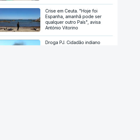
Crise em Ceuta. "Hoje foi
Espanha, amanhã pode ser
qualquer outro País", avisa
António Vitorino
Droga PJ. Cidadão indiano
encontrado morto estaria a
trabalhar com as autoridades
Conselho da Paz de Trump
emitiu contrato para construção
de base militar
Ataque ucraniano à Rússia com
número recorde de drones
Teerão anuncia acordo com