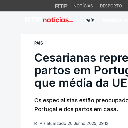
NOTÍCIAS
DESPORTO
PAÍS
MUNDIAL 2
Cesarianas repres
PAÍS
Cesarianas rep
partos em Portu
que média da UE
Os especialistas estão preocupad
Portugal e dos partos em casa.
RTP
/
atualizado 20 Junho 2025, 09:12