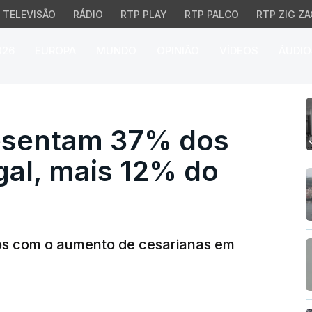
TELEVISÃO
RÁDIO
RTP PLAY
RTP PALCO
RTP ZIG ZA
026
EUROPA
MUNDO
OPINIÃO
VÍDEOS
ÁUDIO
entam 37% dos partos 
resentam 37% dos
gal, mais 12% do
os com o aumento de cesarianas em