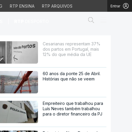
G
RTP ENSINA
RTP ARQUIVOS
Entrar
Abrir campo de
|
S
RTP
DESPORTO
em Portugal, mais 12% 
Cesarianas representam 37%
dos partos em Portugal, mais
12% do que média da UE
60 anos da ponte 25 de Abril.
Histórias que não se veem
Empreiteiro que trabalhou para
Luís Neves também trabalhou
para o diretor financeiro da PJ