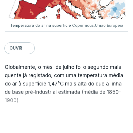
mais de 100 pedidos de reapreciação de notas
que aguardam a divulgação.
Temperatura do ar na superfície
Copernicus,União Europeia
Os resultados chegaram a ser enviados à escola
depois da meia-noite desta segunda-feira, mais
concretamente à 0h47, no entanto, ao início da
OUVIR
manhã a afixação ainda não tinha sido feita.
Globalmente, o mês de julho foi o segundo mais
quente já registado, com uma temperatura média
ERRO
100
do ar à superfície 1,47°C mais alta do que a linha
ERROR ON HTML5 MEDIA ELEMENT
de base pré-industrial estimada (média de 1850-
1900).
ESTE CONTEÚDO ESTÁ NESTE
MOMENTO INDISPONÍVEL
A Europa Ocidental vivenciou o período de
VER MAIS
junho-julho mais quente já registado
,
e julho