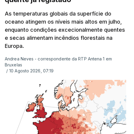
até à escola para ver o resultado mas ainda não
tinha sido divulgado. Alguns pais apontam
As temperaturas globais da superfície do
oceano atingem os níveis mais altos em julho,
incorreções e aguardam a atualização na
enquanto condições excecionalmente quentes
plataforma Inovar.
e secas alimentam incêndios florestais na
Europa.
Andrea Neves - correspondente da RTP Antena 1 em
ERRO
100
Bruxelas
ERROR ON HTML5 MEDIA ELEMENT
/
10 Agosto 2026, 07:19
ESTE CONTEÚDO ESTÁ NESTE
MOMENTO INDISPONÍVEL
Já a norte, na Escola Secundária de Rio Tinto, uma
outra equipa de reportagem confirmou que
há