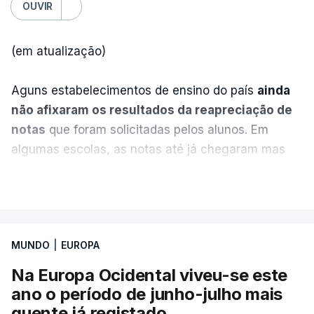
OUVIR
(em atualização)
Aguns estabelecimentos de ensino do país
ainda
não afixaram os resultados da reapreciação de
notas
que foram solicitadas pelos alunos. Em
algumas escolas, as notas até já chegaram mas
alguns erros estão a atrasar a afixação das notas.
VER MAIS
Uma das escolas é o Liceu Camões, em Lisboa.
Uma equipa de reportagem da RTP confirmou que
MUNDO
|
EUROPA
tinha chegado o resultado de
14 reapreciações de
exames, mas ainda não tinham sido afixados.
Na Europa Ocidental viveu-se este
ano o período de junho-julho mais
Alguns encarregados de educação e alunos foram
quente já registado