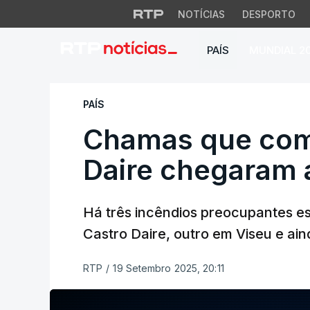
NOTÍCIAS
DESPORTO
PAÍS
MUNDIAL 2
Chamas que começ
PAÍS
Chamas que com
Daire chegaram
Há três incêndios preocupantes es
Castro Daire, outro em Viseu e aind
RTP
/
19 Setembro 2025, 20:11