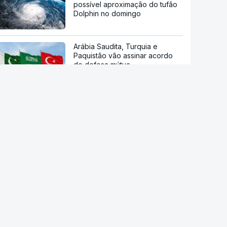
possível aproximação do tufão
Dolphin no domingo
Arábia Saudita, Turquia e
Paquistão vão assinar acordo
de defesa mútua
Sessenta trabalhadores de
fábrica de calçado em Gaia
despedidos sem aviso
Endividamento das famílias
atingiu máximo histórico de 180
mil milhões de euros
Viajavam com crianças
africanas. PJ deteve dois
homens por suspeitas de tráfico