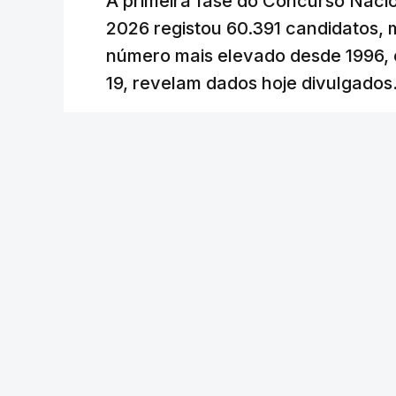
A primeira fase do Concurso Nacio
No entanto, com o retomar do conflito,
2026 registou 60.391 candidatos, 
uma subida acentuada, tendência que de
número mais elevado desde 1996, 
19, revelam dados hoje divulgados
c/Lusa
Lusa
/
atualizado 7 Agosto 2026, 09:59