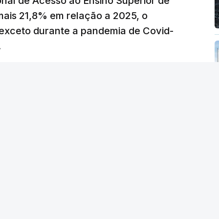
nal de Acesso ao Ensino Superior de
 as últimas semanas têm sido marcadas por
mais 21,8% em relação a 2025, o
verá ser revertida na próxima semana.
exceto durante a pandemia de Covid-
.