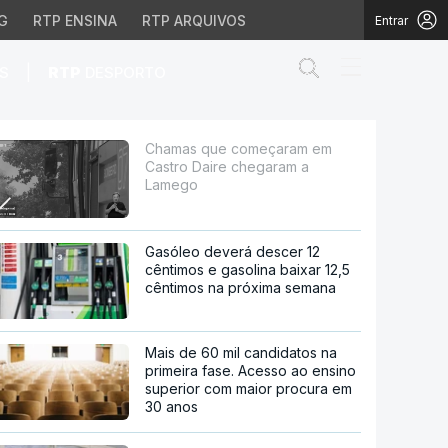
G
RTP ENSINA
RTP ARQUIVOS
Entrar
Abrir campo de
|
S
RTP
DESPORTO
 chegaram a Lamego
Chamas que começaram em
Castro Daire chegaram a
Lamego
Gasóleo deverá descer 12
cêntimos e gasolina baixar 12,5
cêntimos na próxima semana
Mais de 60 mil candidatos na
primeira fase. Acesso ao ensino
superior com maior procura em
30 anos