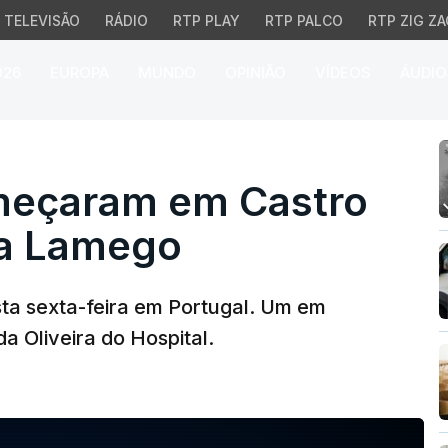
TELEVISÃO
RÁDIO
RTP PLAY
RTP PALCO
RTP ZIG ZA
026
EUROPA
MUNDO
OPINIÃO
VÍDEOS
ÁUDIO
aram em Castro Daire
eçaram em Castro
 a Lamego
ta sexta-feira em Portugal. Um em
a Oliveira do Hospital.