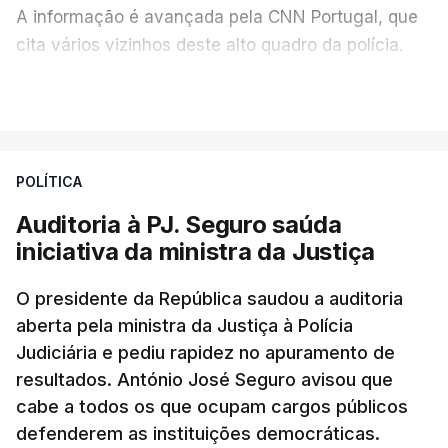
A informação é avançada pela CNN Portugal, que
cita vários vizinhos deste alto quadro da polícia.
VER MAIS
Foi o diretor financeiro, Álvaro Pires, que assumiu a
responsabilidade de sugerir as instalações da
Construbarcelos para acolher um atrelado
POLÍTICA
apreendido numa operação de droga.
Auditoria à PJ. Seguro saúda
iniciativa da ministra da Justiça
O presidente da República saudou a auditoria
aberta pela ministra da Justiça à Polícia
Judiciária e pediu rapidez no apuramento de
resultados. António José Seguro avisou que
cabe a todos os que ocupam cargos públicos
defenderem as instituições democráticas.