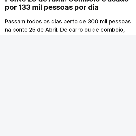
por 133 mil pessoas por dia
Passam todos os dias perto de 300 mil pessoas
na ponte 25 de Abril. De carro ou de comboio,
são 100 milhões as pessoas que fazem a
travessia por ano.
RTP
/
6 Agosto 2026, 20:33
ERRO
100
ERROR ON HTML5 MEDIA ELEMENT
ESTE CONTEÚDO ESTÁ NESTE MOMENTO
INDISPONÍVEL