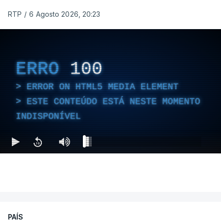
RTP
/
6 Agosto 2026, 20:23
ERRO
100
ERROR ON HTML5 MEDIA ELEMENT
ESTE CONTEÚDO ESTÁ NESTE MOMENTO
INDISPONÍVEL
PAÍS