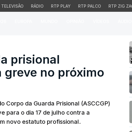
TELEVISÃO
RÁDIO
RTP PLAY
RTP PALCO
RTP ZIG ZA
026
EUROPA
MUNDO
OPINIÃO
VÍDEOS
ÁUDIO
prisional convocadas pa
a prisional
 greve no próximo
 do Corpo da Guarda Prisional (ASCCGP)
e para o dia 17 de julho contra a
m novo estatuto profissional.