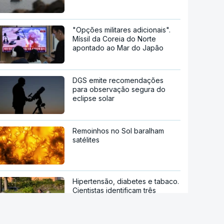
"Opções militares adicionais".
Míssil da Coreia do Norte
apontado ao Mar do Japão
DGS emite recomendações
para observação segura do
eclipse solar
Remoinhos no Sol baralham
satélites
Hipertensão, diabetes e tabaco.
Cientistas identificam três
fatores a controlar para atrasar
a demência