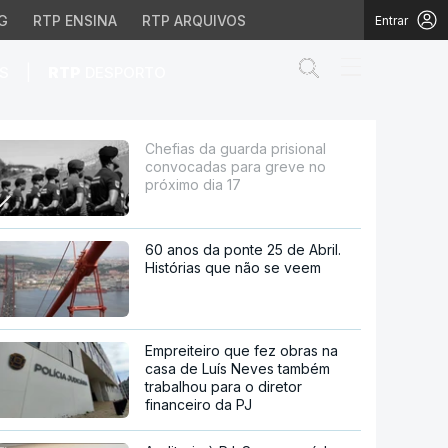
G
RTP ENSINA
RTP ARQUIVOS
Entrar
Abrir campo de
|
S
RTP
DESPORTO
ra greve no próximo di
Chefias da guarda prisional
convocadas para greve no
próximo dia 17
60 anos da ponte 25 de Abril.
Histórias que não se veem
Empreiteiro que fez obras na
casa de Luís Neves também
trabalhou para o diretor
financeiro da PJ