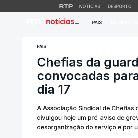
NOTÍCIAS
DESPORTO
PAÍS
MUNDIAL 2
Chefias da guarda 
PAÍS
Chefias da guard
convocadas para
dia 17
A Associação Sindical de Chefias
divulgou hoje um pré-aviso de grev
desorganização do serviço e por u