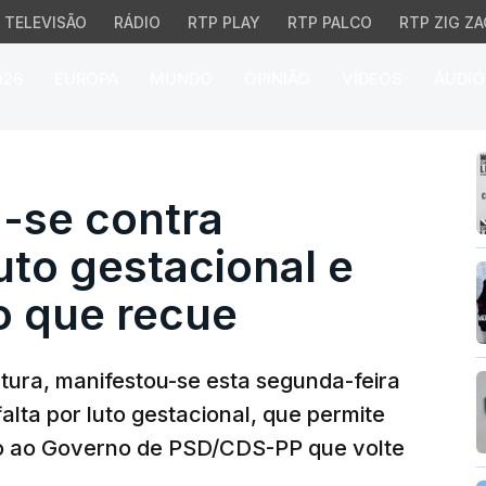
TELEVISÃO
RÁDIO
RTP PLAY
RTP PALCO
RTP ZIG ZA
026
EUROPA
MUNDO
OPINIÃO
VÍDEOS
ÁUDIO
 contra proposta sobre
-se contra
uto gestacional e
o que recue
tura, manifestou-se esta segunda-feira
lta por luto gestacional, que permite
ndo ao Governo de PSD/CDS-PP que volte