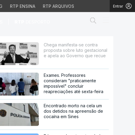
G
RTP ENSINA
RTP ARQUIVOS
Entrar
Abrir campo de
|
S
RTP
DESPORTO
 luto gestacional e ap
Chega manifesta-se contra
proposta sobre luto gestacional
e apela ao Governo que recue
Exames. Professores
consideram "praticamente
impossível" concluir
reapreciações até sexta-feira
Encontrado morto na cela um
dos detidos na apreensão de
cocaína em Sines