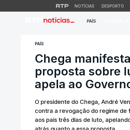
NOTÍCIAS
DESPORTO
PAÍS
MUNDIAL 2
Chega manifesta-se
PAÍS
Chega manifesta
proposta sobre l
apela ao Govern
O presidente do Chega, André Ven
contra a revogação do regime de fa
aos pais três dias de luto, apela
atrás quanto a essa proposta.