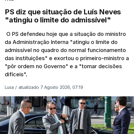
30% em relação ao esperado.
PS diz que situação de Luís Neves
"atingiu o limite do admissível"
O PS defendeu hoje que a situação do ministro
da Administração Interna "atingiu o limite do
admissível no quadro do normal funcionamento
das instituições" e exortou o primeiro-ministro a
"pôr ordem no Governo" e a "tomar decisões
difíceis".
Lusa
/
atualizado 7 Agosto 2026, 07:19