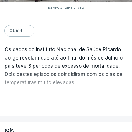
Pedro A. Pina - RTP
OUVIR
Os dados do Instituto Nacional de Saúde Ricardo
Jorge revelam que até ao final do mês de Julho o
país teve 3 períodos de excesso de mortalidade.
Dois destes episódios coincidiram com os dias de
temperaturas muito elevadas.
As pessoas com mais de 75 anos e com vários
VER MAIS
problemas de saúde foram as mais afetadas.
Só entre os dias 2 e 8 de Julho registaram-se mais
PAÍS
de 550 óbitos em excesso, um aumento de quase