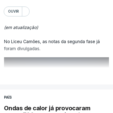
OUVIR
(em atualização)
No Liceu Camões, as notas da segunda fase já
foram divulgadas.
ERRO
100
VER MAIS
ERROR ON HTML5 MEDIA ELEMENT
ESTE CONTEÚDO ESTÁ NESTE
PAÍS
MOMENTO INDISPONÍVEL
Ondas de calor já provocaram