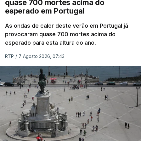
quase 700 mortes acima do
esperado em Portugal
Também em Coimbra, na escola secundária de
Avelar Brotero foram afixados à hora prevista os
As ondas de calor deste verão em Portugal já
resultados.
provocaram quase 700 mortes acima do
esperado para esta altura do ano.
As reapreciações da primeira fase dos exames
RTP
/
7 Agosto 2026, 07:43
devem sair durante a tarde.
A primeira fase de acesso ao ensino superior
terminou na quinta-feira. Mas o Governo decidiu
dar mais três dias aos cerca de 20 mil alunos que
pediram a revisão das provas.