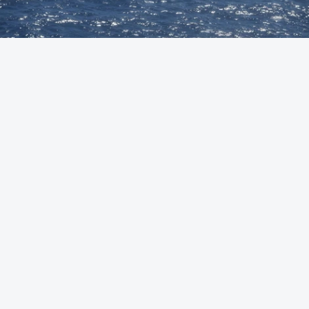
Foto: Autoridade Marítima Nacional
OUVIR
A Polícia Judiciária (PJ) apreendeu 421 quilos de
cocaína ao largo de Sines. O conjunto de fardos de
droga tinham acabado de ser lançados ao mar de
uma lancha rápida durante a perseguição.