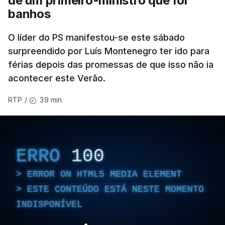
de um primeiro-ministro que foi
banhos
O líder do PS manifestou-se este sábado
surpreendido por Luís Montenegro ter ido para
férias depois das promessas de que isso não ia
acontecer este Verão.
39 min.
RTP
/
ERRO
100
ERROR ON HTML5 MEDIA ELEMENT
ESTE CONTEÚDO ESTÁ NESTE MOMENTO
INDISPONÍVEL