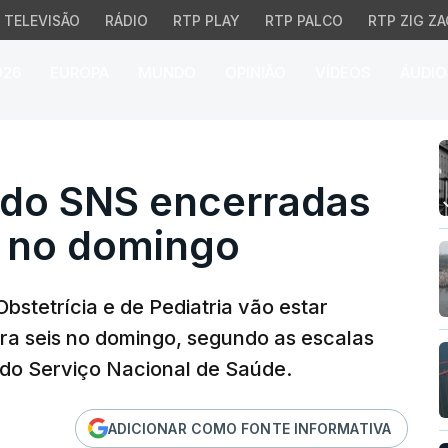
TELEVISÃO
RÁDIO
RTP PLAY
RTP PALCO
RTP ZIG ZA
026
EUROPA
MUNDO
OPINIÃO
VÍDEOS
ÁUDIO
o SNS encerradas no sá
 do SNS encerradas
s no domingo
bstetrícia e de Pediatria vão estar
ra seis no domingo, segundo as escalas
 do Serviço Nacional de Saúde.
ADICIONAR COMO FONTE INFORMATIVA