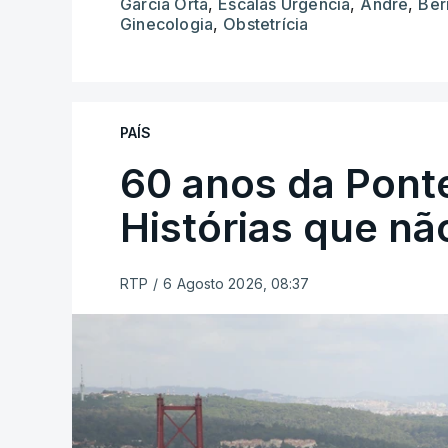
Garcia Orta
,
Escalas Urgência
,
André
,
Ber
Ginecologia
,
Obstetrícia
PAÍS
60 anos da Ponte
Histórias que n
RTP
/
6 Agosto 2026, 08:37