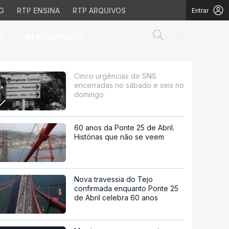
G
RTP ENSINA
RTP ARQUIVOS
Entrar
Abrir campo de
|
S
RTP
DESPORTO
bado e seis no doming
Cinco urgências do SNS
encerradas no sábado e seis no
domingo
60 anos da Ponte 25 de Abril.
Histórias que não se veem
Nova travessia do Tejo
confirmada enquanto Ponte 25
de Abril celebra 60 anos