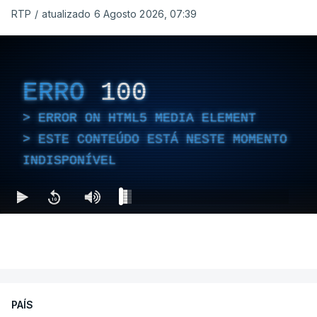
RTP
/
atualizado 6 Agosto 2026, 07:39
ERRO
100
ERROR ON HTML5 MEDIA ELEMENT
ESTE CONTEÚDO ESTÁ NESTE MOMENTO
INDISPONÍVEL
PAÍS