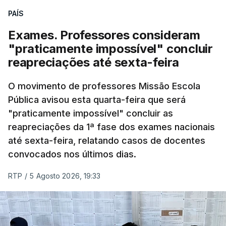
PAÍS
No primeiro dia do concurso deste ano, apenas
304 alunos tinham apresentado candidatura, muito
Exames. Professores consideram
abaixo dos 10 mil que o tinham feito no primeiro dia
"praticamente impossível" concluir
do concurso do ano passado.
reapreciações até sexta-feira
Pela primeira vez este ano, quase 300 mil exames
O movimento de professores Missão Escola
Pública avisou esta quarta-feira que será
nacionais do ensino secundário foram avaliados
"praticamente impossível" concluir as
em formato digital, mas o processo registou várias
reapreciações da 1ª fase dos exames nacionais
falhas técnicas, obrigando ao adiamento por
até sexta-feira, relatando casos de docentes
alguns dias da divulgação das notas.
convocados nos últimos dias.
RTP
/
5 Agosto 2026, 19:33