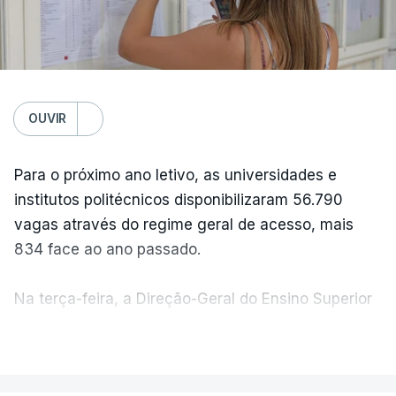
OUVIR
Para o próximo ano letivo, as universidades e
institutos politécnicos disponibilizaram 56.790
vagas através do regime geral de acesso, mais
834 face ao ano passado.
Na terça-feira, a Direção-Geral do Ensino Superior
(DGES) contabilizava já perto de 55 mil candidatos,
VER MAIS
ultrapassando o total de 49.595 inscritos na 1.ª
fase do concurso do ano passado.