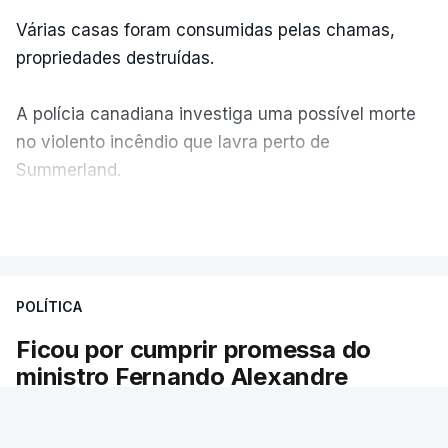
Várias casas foram consumidas pelas chamas,
propriedades destruídas.
A polícia canadiana investiga uma possível morte
no violento incêndio que lavra perto de
Summerland.
VER MAIS
Éum cenário de terror, descreve o primeiro-ministro
da Columbia Britânica, David Iby.
POLÍTICA
Ficou por cumprir promessa do
ERRO
100
ministro Fernando Alexandre
ERROR ON HTML5 MEDIA ELEMENT
Há escolas sem pautas afixadas e alunos à
ESTE CONTEÚDO ESTÁ NESTE