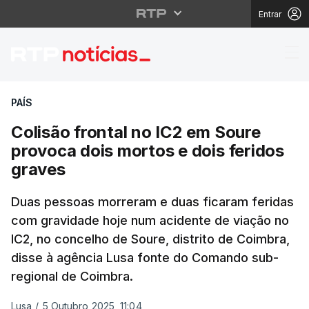
Entrar
Colisão frontal no IC2
PAÍS
Colisão frontal no IC2 em Soure
provoca dois mortos e dois feridos
graves
Duas pessoas morreram e duas ficaram feridas
com gravidade hoje num acidente de viação no
IC2, no concelho de Soure, distrito de Coimbra,
disse à agência Lusa fonte do Comando sub-
regional de Coimbra.
Lusa
/
5 Outubro 2025, 11:04