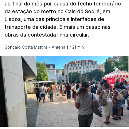
ao final do mês por causa do fecho temporário
da estação do metro no Cais do Sodré, em
Houve também uma “
diminuição significativa de
Lisboa, uma das principais interfaces de
caudais de rios
, incluindo rios como o Sena, o
transporte da cidade. É mais um passo nas
Reno e o Danúbio” que teve
impacto no
obras da contestada linha circular.
abastecimento de água
, irrigação e na produção
de energia em vários países.
Gonçalo Costa Martins - Antena 1
/
21 min.
De acordo com o Serviço de Mudanças Climáticas
Copernicus
, implementado pelo Centro Europeu de
Previsões Meteorológicas de Médio Prazo,
julho
também registou a maior temperatura da
superfície do mar
de sempre, neste mês, nos
oceanos extrapolares.
Aliás, em toda a Europa os recordes ao longo do
Atlântico e do Mediterrâneo ocidental foram