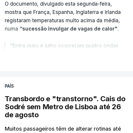
O documento, divulgado esta segunda-feira,
mostra que França, Espanha, Inglaterra e Irlanda
registaram temperaturas muito acima da média,
numa
“sucessão invulgar de vagas de calor"
.
"Entre maio e julho ocorreram quatro ondas
de calor, sendo a terceira e a quarta
VER MAIS
registadas em julho”.
Enquanto os termómetros iam registando
PAÍS
temperaturas recorde, também a
chuva não
ajudou
.
Transbordo e "transtorno". Cais do
Sodré sem Metro de Lisboa até 26
Pelo contrário, a precipitação manteve-se
muito
de agosto
abaixo do normal
e, em vários países, os solos
Muitos passageiros têm de alterar rotinas até
perderam grande parte da humidade.