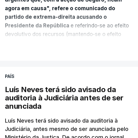
agora em causa", refere o comunicado do
partido de extrema-direita acusando o
Presidente da República
e referindo-se ao efeito
devolutivo dos recursos (mantendo-se o efeito
suspensivo) e o aumento do prazo para detenção
VER MAIS
em centro de acolhimento temporário.
Chega refere ainda que Seguro tem reservas
PAÍS
quanto à possibilidade de expulsar do país
cidadãos adultos em situação ilegal, se
Luís Neves terá sido avisado da
tiverem filhos menores.
auditoria à Judiciária antes de ser
anunciada
“Com esta acção de Seguro, sendo atingido o
prazo de 60 dias, os imigrantes terão que ser
Luís Neves terá sido avisado da auditoria à
Judiciária, antes mesmo de ser anunciada pelo
libertados,
ainda que os seus pedidos de asilo
Ministério da Justiça. De acordo com o jornal
tenham sido rejeitados pelas autoridades