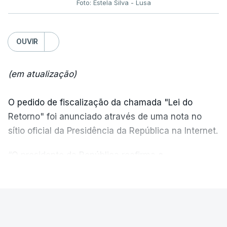
Foto: Estela Silva - Lusa
OUVIR
(em atualização)
O pedido de fiscalização da chamada "Lei do
Retorno" foi anunciado através de uma nota no
sítio oficial da Presidência da República na Internet.
“O presidente da República reafirma
a
necessidade de se combater a imigração ilegal
,
VER MAIS
de se controlar eficazmente a imigração legal e de
se garantir a defesa das nossas fronteiras, num
quadro de cooperação entre os Estados europeus
PAÍS
parte do Espaço Schengen”, começa por indicar a