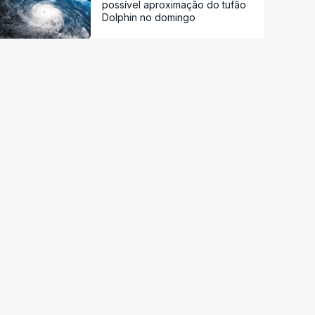
possível aproximação do tufão
Dolphin no domingo
Arábia Saudita, Turquia e
Paquistão vão assinar acordo
de defesa mútua
Sessenta trabalhadores de
fábrica de calçado em Gaia
despedidos sem aviso
Endividamento das famílias
atingiu máximo histórico de 180
mil milhões de euros
Viajavam com crianças
africanas. PJ deteve dois
homens por suspeitas de tráfico