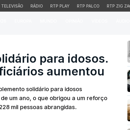
TELEVISÃO
RÁDIO
RTP PLAY
RTP PALCO
RTP ZIG ZA
026
EUROPA
MUNDO
OPINIÃO
VÍDEOS
ÁUDIO
ário para idosos. Núme
idário para idosos.
iciários aumentou
lemento solidário para idosos
de um ano, o que obrigou a um reforço
228 mil pessoas abrangidas.