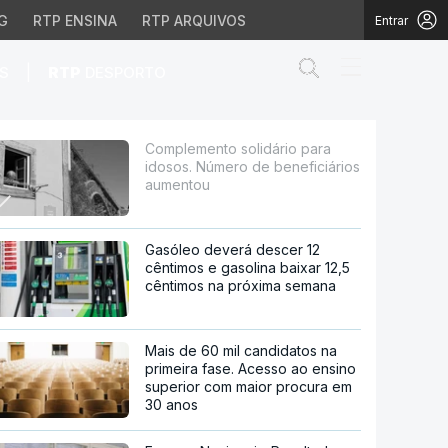
G
RTP ENSINA
RTP ARQUIVOS
Entrar
Abrir campo de
|
S
RTP
DESPORTO
ro de beneficiários au
Complemento solidário para
idosos. Número de beneficiários
aumentou
Gasóleo deverá descer 12
cêntimos e gasolina baixar 12,5
cêntimos na próxima semana
Mais de 60 mil candidatos na
primeira fase. Acesso ao ensino
superior com maior procura em
30 anos