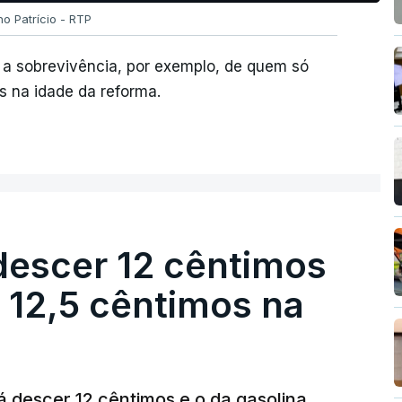
no Patrício - RTP
 a sobrevivência, por exemplo, de quem só
 na idade da reforma.
descer 12 cêntimos
r 12,5 cêntimos na
á descer 12 cêntimos e o da gasolina