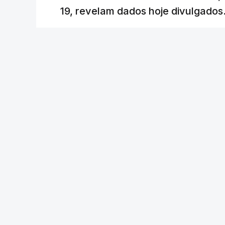
19, revelam dados hoje divulgados
c/Lusa
Lusa
/
atualizado 7 Agosto 2026, 09:59