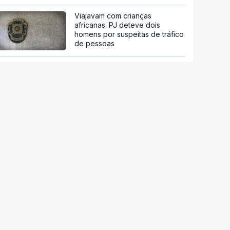
Viajavam com crianças
africanas. PJ deteve dois
homens por suspeitas de tráfico
de pessoas
"Ceuta ainda não voltou à
normalidade". Junta Autónoma
pede mais apoio à Europa e
Bruxelas diz-se preparada para
ajudar
Ceuta. Ainda há seis mil pessoas
sem documentos no enclave
espanhol
Crise em Ceuta. Vox usa pactos
com PP para se opor ao
acolhimento de menores