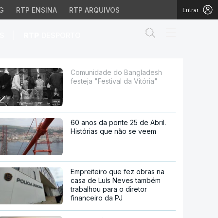
G
RTP ENSINA
RTP ARQUIVOS
Entrar
Abrir campo de
|
S
RTP
DESPORTO
l da Vitória"
Comunidade do Bangladesh
festeja "Festival da Vitória"
60 anos da ponte 25 de Abril.
Histórias que não se veem
Empreiteiro que fez obras na
casa de Luís Neves também
trabalhou para o diretor
financeiro da PJ