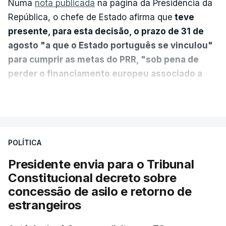
Numa
nota publicada
na página da Presidência da
República, o chefe de Estado afirma que
teve
presente, para esta decisão, o prazo de 31 de
agosto "a que o Estado português se vinculou"
para cumprir as metas do PRR, "sob pena de
perder o financiamento europeu associado a
essa reforma específica".
VER MAIS
António José Seguro entende que a reforma reúne
treze apoios sociais "num só" e pretende "tornar o
POLÍTICA
sistema mais simples, mais justo e transparente".
Presidente envia para o Tribunal
"Sempre que seja possível reduzir burocracias,
Constitucional decreto sobre
eliminar sobreposições e garantir que os apoios
concessão de asilo e retorno de
chegam a quem mais necessita, estaremos a dar
estrangeiros
um passo na direção certa", argumenta o