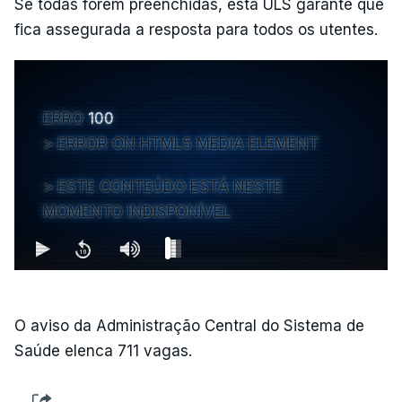
Se todas forem preenchidas, esta ULS garante que
fica assegurada a resposta para todos os utentes.
ERRO
100
ERROR ON HTML5 MEDIA ELEMENT
ESTE CONTEÚDO ESTÁ NESTE
MOMENTO INDISPONÍVEL
O aviso da Administração Central do Sistema de
Saúde elenca 711 vagas.