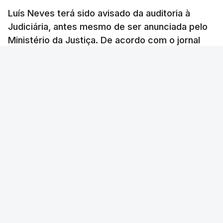
Luís Neves terá sido avisado da auditoria à
Judiciária, antes mesmo de ser anunciada pelo
Ministério da Justiça. De acordo com o jornal
Público, o governo admite desgaste, mas
mantém a confiança no ministro e aposta nas
investigações para preservar a PJ.
RTP Notícias
/
atualizado 8 Agosto 2026, 07:48