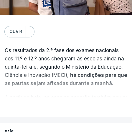
OUVIR
Os resultados da 2.ª fase dos exames nacionais
dos 11.º e 12.º anos chegaram às escolas ainda na
quinta-feira e, segundo o Ministério da Educação,
Ciência e Inovação (MECI),
há condições para que
as pautas sejam afixadas durante a manhã.
A partir de hoje, as escolas poderão também enviar
aos alunos as versões digitalizadas das respetivas
VER MAIS
provas classificadas, à semelhança do que
aconteceu durante a 1.ª fase.
PAÍS