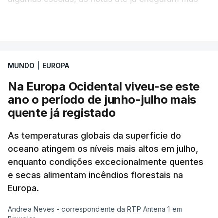
alguns erros estão a atrasar a afixação das notas.
VER MAIS
Uma das escolas é o Liceu Camões, em Lisboa.
Uma equipa de reportagem da RTP confirmou que
MUNDO
|
EUROPA
tinha chegado o resultado de
14 reapreciações de
exames, mas ainda não tinham sido afixados.
Na Europa Ocidental viveu-se este
ano o período de junho-julho mais
Alguns encarregados de educação e alunos foram
quente já registado
até à escola para ver o resultado mas ainda não
tinha sido divulgado. Alguns pais apontam
As temperaturas globais da superfície do
oceano atingem os níveis mais altos em julho,
incorreções e aguardam a atualização na
enquanto condições excecionalmente quentes
plataforma Inovar.
e secas alimentam incêndios florestais na
Europa.
Andrea Neves - correspondente da RTP Antena 1 em
ERRO
100