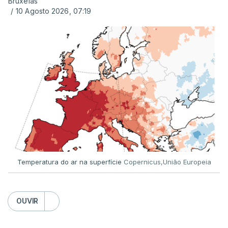
Bruxelas
ERROR ON HTML5 MEDIA ELEMENT
/
10 Agosto 2026, 07:19
ESTE CONTEÚDO ESTÁ NESTE
MOMENTO INDISPONÍVEL
Já a norte, na Escola Secundária de Rio Tinto, uma
outra equipa de reportagem confirmou que
há
mais de 100 pedidos de reapreciação de notas
que aguardam a divulgação.
Temperatura do ar na superfície
Copernicus,União Europeia
Os resultados chegaram a ser enviados à escola
depois da meia-noite desta segunda-feira, mais
concretamente à 0h47, no entanto, ao início da
OUVIR
manhã a afixação ainda não tinha sido feita.