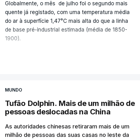
Globalmente, o mês de julho foi o segundo mais
quente já registado, com uma temperatura média
ERRO
100
do ar à superfície 1,47°C mais alta do que a linha
ERROR ON HTML5 MEDIA ELEMENT
de base pré-industrial estimada (média de 1850-
1900).
ESTE CONTEÚDO ESTÁ NESTE
MOMENTO INDISPONÍVEL
A Europa Ocidental vivenciou o período de
VER MAIS
junho-julho mais quente já registado
,
e julho
apresentou a terceira e a quarta ondas de calor
desde maio, marcando uma sequência
O diretor da Escola Secundária de Rio Tinto
MUNDO
excecional de calor extremo neste verão.
explicou à RTP que se encontrava desde as 7h00
da manhã desta segunda-feira a tentar abrir o
Tufão Dolphin. Mais de um milhão de
Embora estas tenham sido menos intensas do que
código de acesso às provas, mas estava a dar
pessoas deslocadas na China
as ondas de calor de junho, a sequência geral de
erro, pelo que já tinham contactado o
ondas de calor desde maio permanece excecional
As autoridades chinesas retiraram mais de um
Agrupamento de Júri Nacional de Exames de Vila
para a região.
milhão de pessoas das suas casas no leste da
Nova de Gaia, para tentar solucionar a falha.