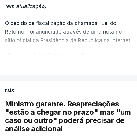
(em atualização)
O pedido de fiscalização da chamada "Lei do
Retorno" foi anunciado através de uma nota no
sítio oficial da Presidência da República na Internet.
“O presidente da República reafirma
a
necessidade de se combater a imigração ilegal
,
VER MAIS
de se controlar eficazmente a imigração legal e de
se garantir a defesa das nossas fronteiras, num
quadro de cooperação entre os Estados europeus
PAÍS
parte do Espaço Schengen”, começa por indicar a
Ministro garante. Reapreciações
nota.
"estão a chegar no prazo" mas "um
caso ou outro" poderá precisar de
“Por outro lado, o presidente da República reitera
análise adicional
que a segurança das nossas fronteiras não é