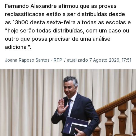
incompatível com a dignidade humana. Atente-se
Fernando Alexandre afirmou que as provas
que as mulheres, homens e crianças que pedem
reclassificadas estão a ser distribuídas desde
asilo e refúgio no nosso país fogem de guerras, de
as 13h00 desta sexta-feira a todas as escolas e
conflitos armados, de perseguições políticas, entre
"hoje serão todas distribuídas, com um caso ou
outras razões humanitárias”, acrescenta.
outro que possa precisar de uma análise
adicional".
António José Seguro considera que
este decreto
Joana Raposo Santos - RTP
/
atualizado 7 Agosto 2026, 17:51
levanta “fundadas dúvidas quanto a saber se é
acautelado o interesse superior da criança”,
nomeadamente ao possibilitar a “separação
entre pais e filhos
ou a expulsão (embora indireta
ou consequencial) dos filhos menores portugueses,
permitindo-se também, em certas situações, o
afastamento coercivo e a expulsão de crianças
estrangeiras com menos de cinco anos que
tenham nascido em Portugal”.