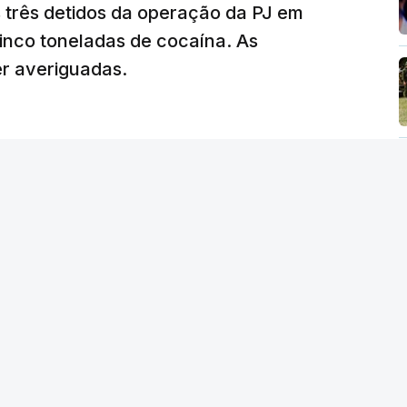
tam os modelos preenchidos pelos alunos com
s três detidos da operação da PJ em
de reapreciação, ou os documentos que os
inco toneladas de cocaína. As
er averiguadas.
crático"
, sublinhou Cristina Mota, afirmando
e de trabalho, alguns docentes não
evido a documentação em falta.
tro da Educação, Fernando Alexandre, disse na
postas estavam classificadas e que o
de e tranquilidade".