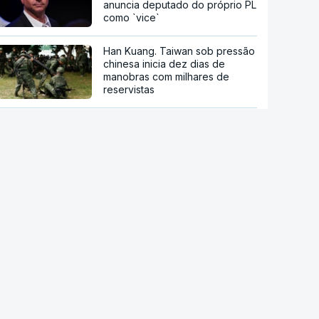
anuncia deputado do próprio PL
como `vice`
Han Kuang. Taiwan sob pressão
chinesa inicia dez dias de
manobras com milhares de
reservistas
Detenção de migrantes durante
Governo Trump nos EUA atinge
nível mais alto
Cada português produz por ano
500 quilos de lixo
INE revê em baixa crescimento
da riqueza das famílias entre
2020 e 2024 para 21%