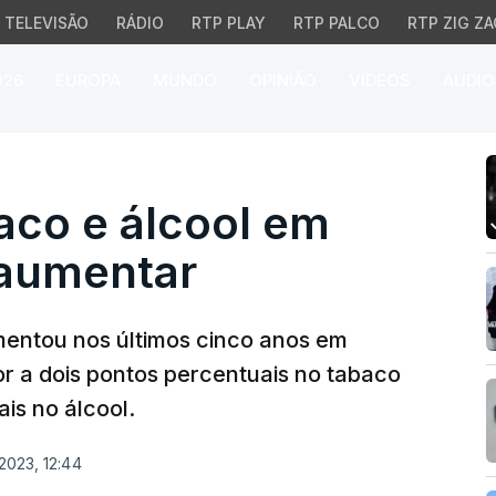
TELEVISÃO
RÁDIO
RTP PLAY
RTP PALCO
RTP ZIG ZA
026
EUROPA
MUNDO
OPINIÃO
VÍDEOS
ÁUDIO
 e álcool em Portugal 
co e álcool em
 aumentar
entou nos últimos cinco anos em
or a dois pontos percentuais no tabaco
is no álcool.
2023, 12:44