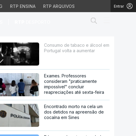
G
RTP ENSINA
RTP ARQUIVOS
Entrar
Abrir campo de
|
S
RTP
DESPORTO
volta a aumentar
Consumo de tabaco e álcool em
Portugal volta a aumentar
Exames. Professores
consideram "praticamente
impossível" concluir
reapreciações até sexta-feira
Encontrado morto na cela um
dos detidos na apreensão de
cocaína em Sines