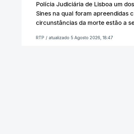
constrangimentos. Há casos em que fal
Polícia Judiciária de Lisboa um do
a alegação justificativa para o pedido 
Sines na qual foram apreendidas c
relatores devem preencher.
circunstâncias da morte estão a s
"Este é um processo muito mais buro
RTP
/
atualizado 5 Agosto 2026, 18:47
que, além do prazo apertado e do volum
conseguem concluir as reapreciações d
Quanto aos exames da 2.ª fase, o minis
segunda-feira que cerca de 97% das res
processo está a decorrer "com normalida
c/ Lusa