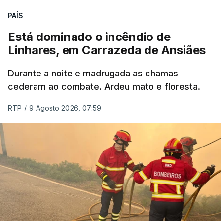
ERRO
100
PAÍS
ERROR ON HTML5 MEDIA ELEMENT
Está dominado o incêndio de
Linhares, em Carrazeda de Ansiães
ESTE CONTEÚDO ESTÁ NESTE
MOMENTO INDISPONÍVEL
Durante a noite e madrugada as chamas
cederam ao combate. Ardeu mato e floresta.
RTP
/
9 Agosto 2026, 07:59