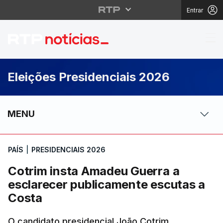
Entrar
Cotrim insta Amadeu G
Eleições Presidenciais 2026
MENU
PAÍS
|
PRESIDENCIAIS 2026
Cotrim insta Amadeu Guerra a
esclarecer publicamente escutas a
Costa
O candidato presidencial João Cotrim