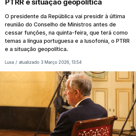
PTRR e situação geopolítica
Reserva Tática do Comandante da Força da
NATO no Kosovo, e, mais recentemente, na
O presidente da República vai presidir à última
MINUSCA, como 2.º comandante da Força
reunião do Conselho de Ministros antes de
Militar da ONU para a República Centro-
cessar funções, na quinta-feira, que terá como
Africana"
.
temas a língua portuguesa e a lusofonia, o PTRR
e a situação geopolítica.
"Foi ainda
chefe do Branch de Apoio às
Operações na Divisão de Operações,
Lusa
/
atualizado 3 Março 2026, 13:54
acumulando com presidente dos Grupos NATO
de Proteção da Força e de Operações
Psicológicas
, no Quartel-General do Comando
Supremo das Forças Aliadas na Europa (SHAPE),
em Mons, Bélgica", acrescenta-se.
O tenente-general Paulo Emanuel Maia
Pereira nasceu em Almeirim, no distrito de