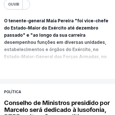
OUVIR
O tenente-general Maia Pereira "foi vice-chefe
do Estado-Maior do Exército até dezembro
passado" e "ao longo da sua carreira
desempenhou funções em diversas unidades,
estabelecimentos e órgãos do Exército, no
Estado-Maior-General das Forças Armadas, no
Ministério da Defesa Nacional e no
VER MAIS
estrangeiro"
, refere-se numa nota enviada à
agência Lusa pela assessoria do Presidente eleito.
Da sua experiência no terreno, é destacada a
POLÍTICA
participação "em duas missões no âmbito das
Conselho de Ministros presidido por
Forças Nacionais Destacadas, como
Marcelo será dedicado à lusofonia,
comandante do 2.º Batalhão Mecanizado, da