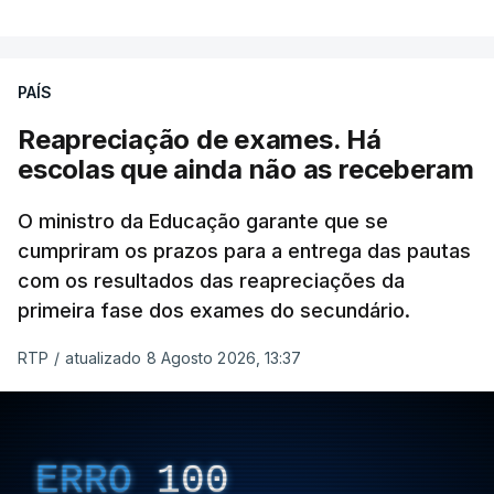
necessário combater a imigração ilegal e garantir a
defesa das fronteiras portuguesas, argumenta que
isso "não é incompatível com a dignidade
PAÍS
humana".
Reapreciação de exames. Há
O decreto, que visa assegurar a execução de
escolas que ainda não as receberam
regulamentos e transpor diretivas da União
Europeia, contém alterações ao regime de
O ministro da Educação garante que se
acolhimento de estrangeiros ou apátridas em
cumpriram os prazos para a entrega das pautas
com os resultados das reapreciações da
centros de instalação temporária, ao regime
primeira fase dos exames do secundário.
jurídico de entrada, permanência, saída e
afastamento de estrangeiros do território nacional
RTP
/
atualizado 8 Agosto 2026, 13:37
e à lei sobre concessão de asilo.
Entre outras alterações, o prazo de colocação de
cidadãos estrangeiros em centros de instalação
ERRO
100
temporária é alargado para um período máximo de