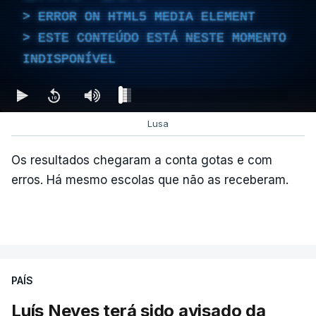
180 dias, prorrogáveis por igual período.
ERROR ON HTML5 MEDIA ELEMENT
ESTE CONTEÚDO ESTÁ NESTE MOMENTO
INDISPONÍVEL
c/Lusa
Lusa
Os resultados chegaram a conta gotas e com
erros. Há mesmo escolas que não as receberam.
ARTIGOS RELACIONADOS
PAÍS
Luís Neves terá sido avisado da
"Lei do Retorno".