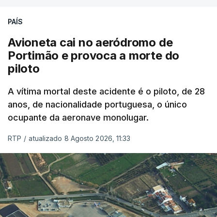
precisamos de defender as nossas fronteiras e
nada disto é incompatível com tratarmos com
PAÍS
dignidade as pessoas, designadamente menores e
Avioneta cai no aeródromo de
crianças", acrescentou.
Portimão e provoca a morte do
piloto
António José Seguro mostrou dúvidas sobre se é
garantido o superior interesse da criança.
A vítima mortal deste acidente é o piloto, de 28
anos, de nacionalidade portuguesa, o único
ocupante da aeronave monolugar.
ERRO
100
RTP
/
atualizado 8 Agosto 2026, 11:33
ERROR ON HTML5 MEDIA ELEMENT
ESTE CONTEÚDO ESTÁ NESTE
MOMENTO INDISPONÍVEL