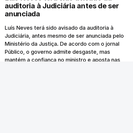
auditoria à Judiciária antes de ser
Comunidades estrangeiras
anunciada
em Portugal apoiam decisão
de Seguro
Luís Neves terá sido avisado da auditoria à
atualizado 8 Agosto 2026, 13:36
Judiciária, antes mesmo de ser anunciada pelo
Ministério da Justiça. De acordo com o jornal
"Lei do Retorno". Chega
Público, o governo admite desgaste, mas
considera envio para TC do
mantém a confiança no ministro e aposta nas
diploma "tipo de atos
políticos irresponsáveis"
investigações para preservar a PJ.
8 Agosto 2026, 10:04
RTP Notícias
/
atualizado 8 Agosto 2026, 13:38
Presidente envia para o
Tribunal Constitucional
decreto sobre concessão
de asilo e retorno de
estrangeiros
atualizado 7 Agosto 2026, 18:47