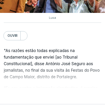
Lusa
OUVIR
"As razões estão todas explicadas na
fundamentação que enviei [ao Tribunal
Constitucional], disse António José Seguro aos
jornalistas, no final da sua visita às Festas do Povo
de Campo Maior, distrito de Portalegre.
"Eu sou contra a imigração clandestina, é preciso
combater ferozmente a imigração ilegal,
VER MAIS
precisamos de regular a nossa imigração e