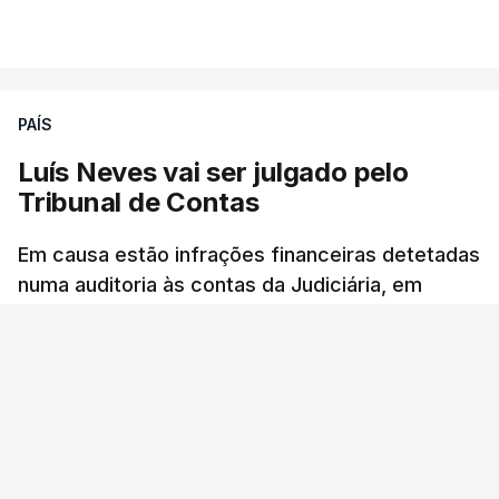
atualizado 6 Agosto 2026, 13:02
VER MAIS
PAÍS
Luís Neves vai ser julgado pelo
Tribunal de Contas
Em causa estão infrações financeiras detetadas
numa auditoria às contas da Judiciária, em
2023, quando o agora ministro da Administração
Interna era diretor-nacional daquela polícia.
Rita Soares - RTP Antena 1
/
6 Agosto 2026, 14:58