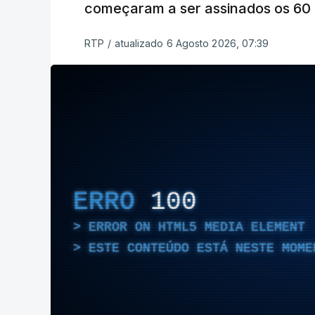
começaram a ser assinados os 60 a
RTP
/
atualizado 6 Agosto 2026, 07:39
ERRO
100
ERROR ON HTML5 MEDIA ELEMENT
ESTE CONTEÚDO ESTÁ NESTE MOME