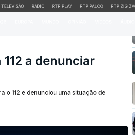
TELEVISÃO
RÁDIO
RTP PLAY
RTP PALCO
RTP ZIG ZA
026
EUROPA
MUNDO
OPINIÃO
VÍDEOS
ÁUDIO
12 a denunciar abusos 
 112 a denunciar
a o 112 e denunciou uma situação de