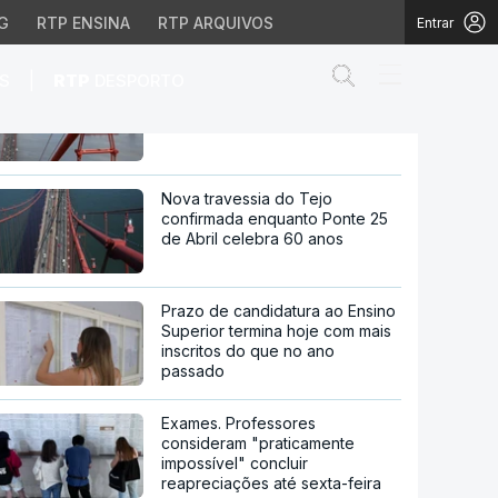
G
RTP ENSINA
RTP ARQUIVOS
Entrar
Abrir campo de
|
S
RTP
DESPORTO
60 anos da Ponte 25 de Abril.
Histórias que não se veem
sexuais
Nova travessia do Tejo
confirmada enquanto Ponte 25
de Abril celebra 60 anos
Prazo de candidatura ao Ensino
Superior termina hoje com mais
inscritos do que no ano
passado
Exames. Professores
consideram "praticamente
impossível" concluir
reapreciações até sexta-feira