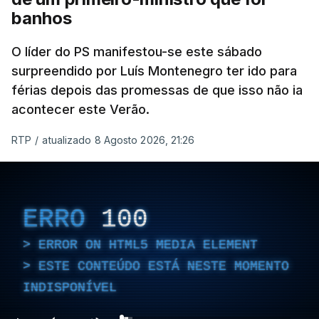
banhos
O líder do PS manifestou-se este sábado
surpreendido por Luís Montenegro ter ido para
férias depois das promessas de que isso não ia
acontecer este Verão.
RTP
/
atualizado 8 Agosto 2026, 21:26
ERRO
100
ERROR ON HTML5 MEDIA ELEMENT
ESTE CONTEÚDO ESTÁ NESTE MOMENTO
INDISPONÍVEL