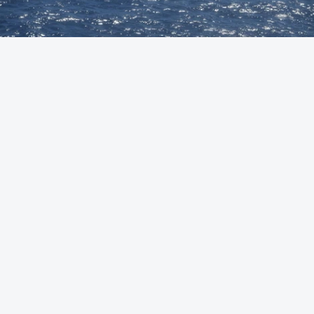
Foto: Autoridade Marítima Nacional
OUVIR
A Polícia Judiciária (PJ) apreendeu 421 quilos de
cocaína ao largo de Sines. O conjunto de fardos de
droga tinham acabado de ser lançados ao mar de
uma lancha rápida durante a perseguição.