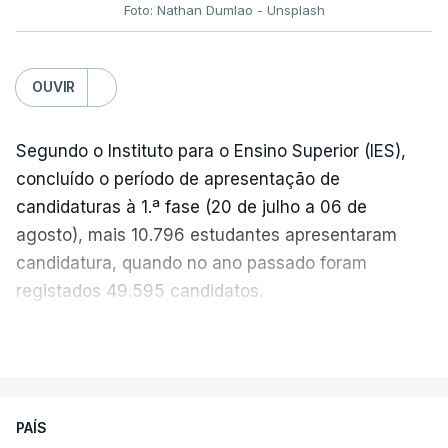
Foto: Nathan Dumlao - Unsplash
c/Lusa
OUVIR
Segundo o Instituto para o Ensino Superior (IES),
concluído o período de apresentação de
candidaturas à 1.ª fase (20 de julho a 06 de
agosto), mais 10.796 estudantes apresentaram
candidatura, quando no ano passado foram
registados 49.595 candidatos.
"Os resultados da 1ª fase do concurso nacional de
VER MAIS
acesso mostram que em 2026 se registou o
número mais elevado de candidatos nos últimos 30
anos, exceto nos anos da pandemia de Covid-19,
PAÍS