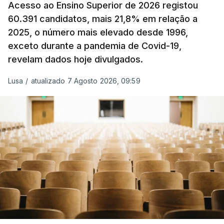
Acesso ao Ensino Superior de 2026 registou
O Governo comprometeu-se a aplicar uma redução
60.391 candidatos, mais 21,8% em relação a
extraordinária e temporária no ISP, sempre que se
2025, o número mais elevado desde 1996,
verifique um aumento do preço dos combustíveis
exceto durante a pandemia de Covid-19,
superior a 10 cêntimos, para mitigar a escalada de
revelam dados hoje divulgados.
preços.
Lusa
/
atualizado 7 Agosto 2026, 09:59
Depois de uma subida inicial devido à guerra no
Irão, à tensão geopolítica no Médio Oriente e ao
fecho do estreito de Ormuz, os preços dos
combustíveis desceram durante o cessar-fogo
entre Washington e Teerão.
No entanto, com o retomar do conflito, as últimas
semanas têm sido marcadas por uma subida
acentuada, tendência que deverá ser revertida na
próxima semana.