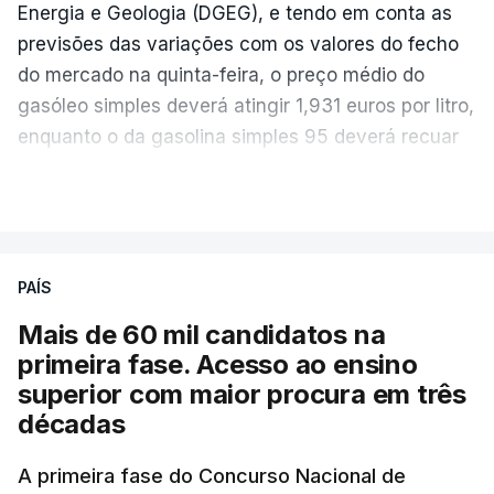
Energia e Geologia (DGEG), e tendo em conta as
previsões das variações com os valores do fecho
do mercado na quinta-feira, o preço médio do
gasóleo simples deverá atingir 1,931 euros por litro,
enquanto o da gasolina simples 95 deverá recuar
para 1,855 euros por litro.
VER MAIS
A média final só ficará fechada ao final do dia,
podendo ainda registar alterações em função da
evolução das cotações internacionais do petróleo,
PAÍS
e o custo final na bomba poderá variar conforme o
Mais de 60 mil candidatos na
posto de abastecimento, a marca e a localização.
primeira fase. Acesso ao ensino
superior com maior procura em três
A atualização do desconto do Imposto sobre os
décadas
Produtos Petrolíferos (ISP) também poderá
alterar os valores previstos.
A primeira fase do Concurso Nacional de