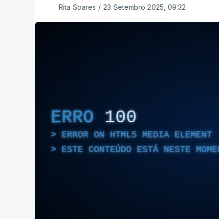
Rita Soares
/
23 Setembro 2025, 09:32
ERRO
100
ERROR ON HTML5 MEDIA ELEMENT
ESTE CONTEÚDO ESTÁ NESTE MOME