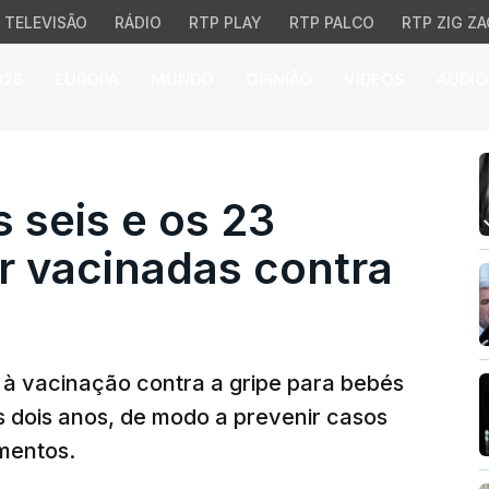
TELEVISÃO
RÁDIO
RTP PLAY
RTP PALCO
RTP ZIG ZA
026
EUROPA
MUNDO
OPINIÃO
VÍDEOS
ÁUDIO
seis e os 23 meses deve
s seis e os 23
 vacinadas contra
 à vacinação contra a gripe para bebés
s dois anos, de modo a prevenir casos
mentos.