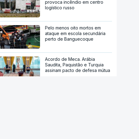
provoca incêndio em centro
logístico russo
Pelo menos oito mortos em
ataque em escola secundária
perto de Banguecoque
Acordo de Meca. Arábia
Saudita, Paquistão e Turquia
assinam pacto de defesa mútua
Pelo menos 11 civis feridos em
ataque Huthi na Arábia Saudita
Trump nega escassez de armas
nos EUA