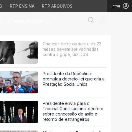
G
RTP ENSINA
RTP ARQUIVOS
Entrar
Abrir campo de
|
S
RTP
DESPORTO
m ser vacinadas contra
Crianças entre os seis e os 23
meses devem ser vacinadas
contra a gripe, diz DGS
Presidente da República
promulga decreto-lei que cria a
Prestação Social Única
Presidente envia para o
Tribunal Constitucional decreto
sobre concessão de asilo e
retorno de estrangeiros