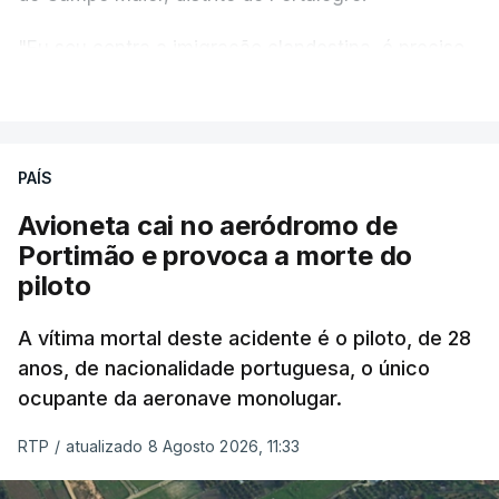
"Eu sou contra a imigração clandestina, é preciso
combater ferozmente a imigração ilegal,
VER MAIS
precisamos de regular a nossa imigração e
precisamos de defender as nossas fronteiras e
nada disto é incompatível com tratarmos com
PAÍS
dignidade as pessoas, designadamente menores e
Avioneta cai no aeródromo de
crianças", acrescentou.
Portimão e provoca a morte do
piloto
António José Seguro mostrou dúvidas sobre se é
garantido o superior interesse da criança.
A vítima mortal deste acidente é o piloto, de 28
anos, de nacionalidade portuguesa, o único
ocupante da aeronave monolugar.
ERRO
100
RTP
/
atualizado 8 Agosto 2026, 11:33
ERROR ON HTML5 MEDIA ELEMENT