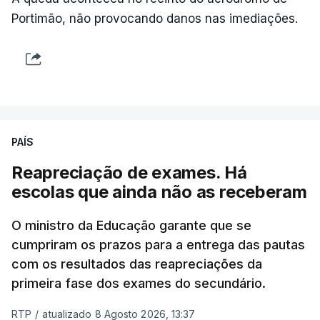
do Chega.
Portimão, não provocando danos nas imediações.
Na nota que acompanha esta decisão, o
Presidente da República, apesar de considerar
necessário combater a imigração ilegal e garantir a
defesa das fronteiras portuguesas, argumenta que
isso "não é incompatível com a dignidade
PAÍS
humana".
Reapreciação de exames. Há
O decreto, que visa assegurar a execução de
escolas que ainda não as receberam
regulamentos e transpor diretivas da União
Europeia, contém alterações ao regime de
O ministro da Educação garante que se
acolhimento de estrangeiros ou apátridas em
cumpriram os prazos para a entrega das pautas
com os resultados das reapreciações da
centros de instalação temporária, ao regime
primeira fase dos exames do secundário.
jurídico de entrada, permanência, saída e
afastamento de estrangeiros do território nacional
RTP
/
atualizado 8 Agosto 2026, 13:37