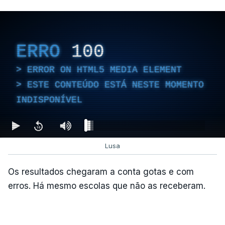
e à lei sobre concessão de asilo.
Entre outras alterações, o prazo de colocação de
cidadãos estrangeiros em centros de instalação
ERRO
100
temporária é alargado para um período máximo de
180 dias, prorrogáveis por igual período.
ERROR ON HTML5 MEDIA ELEMENT
ESTE CONTEÚDO ESTÁ NESTE MOMENTO
INDISPONÍVEL
c/Lusa
Lusa
Os resultados chegaram a conta gotas e com
erros. Há mesmo escolas que não as receberam.