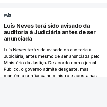
ARTIGOS RELACIONADOS
PAÍS
Luís Neves terá sido avisado da
"Lei do Retorno".
auditoria à Judiciária antes de ser
Comunidades estrangeiras
anunciada
em Portugal apoiam decisão
de Seguro
Luís Neves terá sido avisado da auditoria à
atualizado 8 Agosto 2026, 13:36
Judiciária, antes mesmo de ser anunciada pelo
Ministério da Justiça. De acordo com o jornal
"Lei do Retorno". Chega
Público, o governo admite desgaste, mas
considera envio para TC do
mantém a confiança no ministro e aposta nas
diploma "tipo de atos
políticos irresponsáveis"
investigações para preservar a PJ.
8 Agosto 2026, 10:04
RTP Notícias
/
atualizado 8 Agosto 2026, 13:38
Presidente envia para o