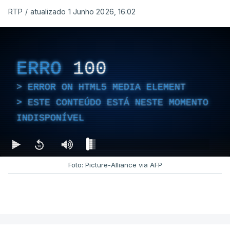
RTP
/
atualizado 1 Junho 2026, 16:02
ERRO
100
ERROR ON HTML5 MEDIA ELEMENT
ESTE CONTEÚDO ESTÁ NESTE MOMENTO
INDISPONÍVEL
Foto: Picture-Alliance via AFP