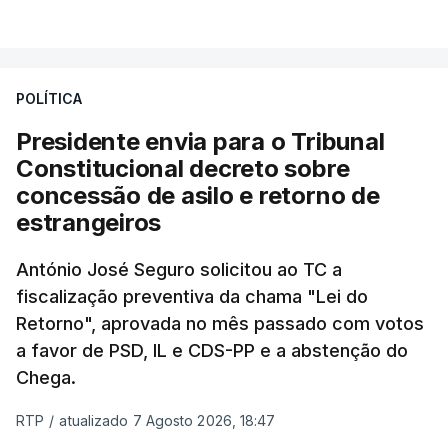
VER MAIS
António José Seguro entende que a reforma reúne
treze apoios sociais "num só" e pretende "tornar o
POLÍTICA
sistema mais simples, mais justo e transparente".
Presidente envia para o Tribunal
"Sempre que seja possível reduzir burocracias,
Constitucional decreto sobre
eliminar sobreposições e garantir que os apoios
concessão de asilo e retorno de
chegam a quem mais necessita, estaremos a dar
estrangeiros
um passo na direção certa", argumenta o
António José Seguro solicitou ao TC a
Presidente da República.
fiscalização preventiva da chama "Lei do
Retorno", aprovada no mês passado com votos
Assegurar que "ninguém é
a favor de PSD, IL e CDS-PP e a abstenção do
prejudicado"
Chega.
RTP
/
atualizado 7 Agosto 2026, 18:47