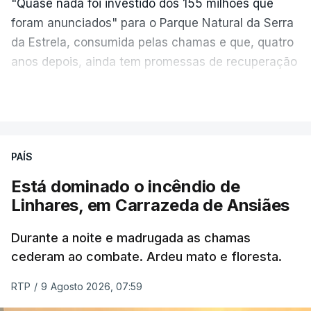
"Quase nada foi investido dos 155 milhões que
foram anunciados" para o Parque Natural da Serra
da Estrela, consumida pelas chamas e que, quatro
anos depois, ainda tem promessas de recuperação
por cumprir.
VER MAIS
ERRO
100
PAÍS
ERROR ON HTML5 MEDIA ELEMENT
Está dominado o incêndio de
Linhares, em Carrazeda de Ansiães
ESTE CONTEÚDO ESTÁ NESTE
MOMENTO INDISPONÍVEL
Durante a noite e madrugada as chamas
cederam ao combate. Ardeu mato e floresta.
RTP
/
9 Agosto 2026, 07:59