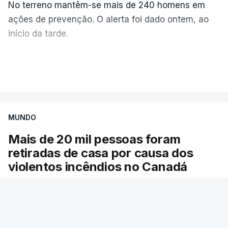
No terreno mantêm-se mais de 240 homens em
ações de prevenção. O alerta foi dado ontem, ao
início da tarde.
Mais de 20 mil pessoas foram retiradas de casa
VER MAIS
por causa dos violentos incêndios no Canadá
MUNDO
Mais de 20 mil pessoas foram
retiradas de casa por causa dos
violentos incêndios no Canadá
Milhares de pessoas têm ordem de evacuação.
O governo da província declarou o estado de
emergência por causa de dezenas de incêndios