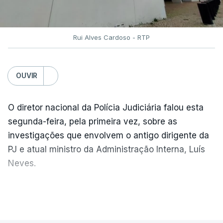
Rui Alves Cardoso - RTP
OUVIR
O diretor nacional da Polícia Judiciária falou esta
segunda-feira, pela primeira vez, sobre as
investigações que envolvem o antigo dirigente da
PJ e atual ministro da Administração Interna, Luís
Neves.
Carlos Cabreiro diz que a imagem da PJ não sai
VER MAIS
manchada porque
"é uma instituição com provas
dadas, com 81 anos de história e com cerca de