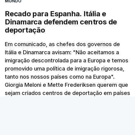
diretor, Carlos Cabreiro.
MUNDO
manhã a afixação ainda não tinha sido feita.
Recado para Espanha. Itália e
TÓPICOS
Dinamarca defendem centros de
PJ
,
investigação
deportação
ERRO
100
Em comunicado, as chefes dos governos de
ERROR ON HTML5 MEDIA ELEMENT
Itália e Dinamarca avisam: "Não aceitamos a
imigração descontrolada para a Europa e temos
ESTE CONTEÚDO ESTÁ NESTE
promovido uma política de imigração rigorosa,
MOMENTO INDISPONÍVEL
tanto nos nossos países como na Europa".
Giorgia Meloni e Mette Frederiksen querem que
sejam criados centros de deportação em países
O diretor da Escola Secundária de Rio Tinto
terceiros.
explicou à RTP que se encontrava desde as 7h00
Cristina Santos - RTP
/
atualizado 10 Agosto 2026, 11:49
da manhã desta segunda-feira a tentar abrir o
código de acesso às provas, mas estava a dar
erro, pelo que já tinham contactado o