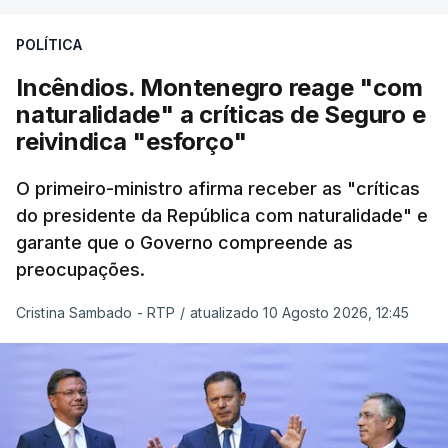
cinco mil trabalhadores, que, apesar de tudo e
POLÍTICA
das notícias que são dadas diariamente,
continuam a trabalhar"
.
Incêndios. Montenegro reage "com
naturalidade" a críticas de Seguro e
reivindica "esforço"
ERRO
100
O primeiro-ministro afirma receber as "críticas
ERROR ON HTML5 MEDIA ELEMENT
do presidente da República com naturalidade" e
garante que o Governo compreende as
ESTE CONTEÚDO ESTÁ NESTE
preocupações.
MOMENTO INDISPONÍVEL
Cristina Sambado - RTP
/
atualizado 10 Agosto 2026, 12:45
O diretor da PJ aproveitou ainda para apelar à
serenidade interna e externa
da instituição e diz
que só a investigação vai permitir apurar se houve