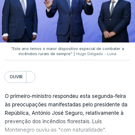
ou não imprudências.
Já a ministra da Justiça, em reação à auditoria
feita à Polícia Judiciária, disse que a ação pautou-
se por um único objetivo:
"proteger a PJ e
defender as instituições"
.
"Este ano temos o maior dispositivo especial de combater a
incêndios rurais de sempre" |
Hugo Delgado - Lusa
ERRO
100
OUVIR
ERROR ON HTML5 MEDIA ELEMENT
O primeiro-ministro respondeu esta segunda-feira
ESTE CONTEÚDO ESTÁ NESTE
às preocupações manifestadas pelo presidente da
MOMENTO INDISPONÍVEL
República, António José Seguro, relativamente à
prevenção dos incêndios florestais. Luís
Montenegro ouviu-as "com naturalidade".